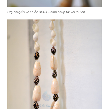
Dây chuyền vỏ sò ốc DC04 – hình chụp tại VoOcBien