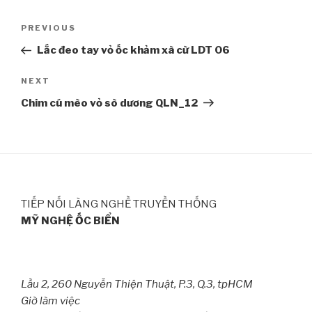
Post
PREVIOUS
Previous
navigation
Post
Lắc đeo tay vỏ ốc khảm xà cừ LDT 06
NEXT
Next
Post
Chim cú mèo vỏ sò dương QLN_12
TIẾP NỐI LÀNG NGHỀ TRUYỀN THỐNG
MỸ NGHỆ ỐC BIỂN
Lầu 2, 260 Nguyễn Thiện Thuật, P.3, Q.3, tpHCM
Giờ làm việc