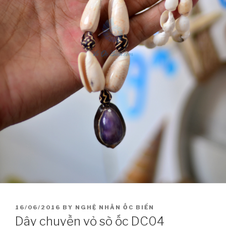
POSTED
16/06/2016
BY
NGHỆ NHÂN ỐC BIỂN
ON
Dây chuyền vỏ sò ốc DC04