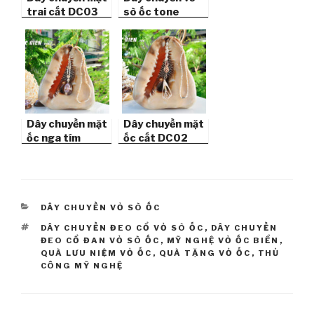
trai cắt DC03
sò ốc tone
trắng DC05
Dây chuyền mặt
Dây chuyền mặt
ốc nga tím
ốc cắt DC02
DC01
CATEGORIES
DÂY CHUYỀN VỎ SÒ ỐC
TAGS
DÂY CHUYỀN ĐEO CỔ VỎ SÒ ỐC
,
DÂY CHUYỀN
ĐEO CỔ ĐAN VỎ SÒ ỐC
,
MỸ NGHỆ VỎ ỐC BIỂN
,
QUÀ LƯU NIỆM VỎ ỐC
,
QUÀ TẶNG VỎ ỐC
,
THỦ
CÔNG MỸ NGHỆ