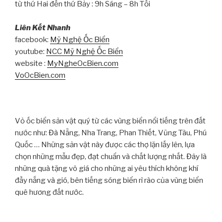
từ thứ Hai đến thứ Bảy : 9h Sáng – 8h Tối
Liên Kết Nhanh
facebook:
Mỹ Nghệ Ốc Biển
youtube:
NCC Mỹ Nghệ Ốc Biển
website :
MyNgheOcBien.com
VoOcBien.com
Vỏ ốc biển sản vật quý từ các vùng biển nổi tiếng trên đất
nước như: Đà Nẵng, Nha Trang, Phan Thiết, Vũng Tàu, Phú
Quốc … Những sản vật này được các thợ lặn lấy lên, lựa
chọn những mẫu đẹp, đạt chuẩn và chất lượng nhất. Đây là
những quà tặng vô giá cho những ai yêu thích không khí
đầy nắng và gió, bên tiếng sóng biển rì rào của vùng biển
quê hương đất nước.