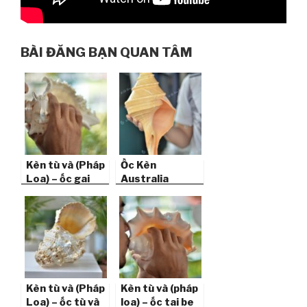
BÀI ĐĂNG BẠN QUAN TÂM
Kèn tù và (Pháp
Ốc Kèn
Loa) – ốc gai
Australia
trắng
(Australian
Trumpet Shell)
Kèn tù và (Pháp
Kèn tù và (pháp
Loa) – ốc tù và
loa) – ốc tai be