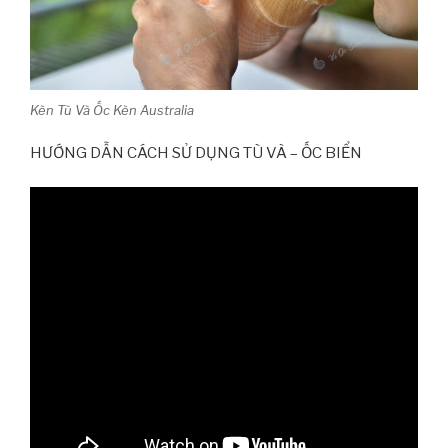
Kèn Tù Và Ốc Kèn Australia
HƯỚNG DẪN CÁCH SỬ DỤNG TÙ VÀ – ỐC BIỂN