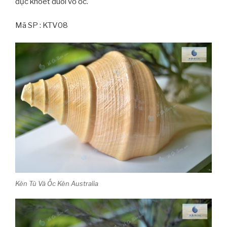
đục khoét đuôi vỏ ốc.
Mã SP : KTV08
Kèn Tù Và Ốc Kèn Australia