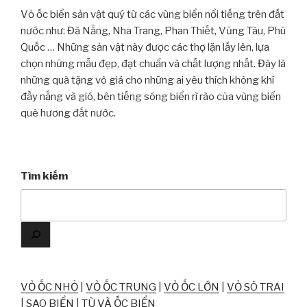
Vỏ ốc biển sản vật quý từ các vùng biển nổi tiếng trên đất
nước như: Đà Nẵng, Nha Trang, Phan Thiết, Vũng Tàu, Phú
Quốc … Những sản vật này được các thợ lặn lấy lên, lựa
chọn những mẫu đẹp, đạt chuẩn và chất lượng nhất. Đây là
những quà tặng vô giá cho những ai yêu thích không khí
đầy nắng và gió, bên tiếng sóng biển rì rào của vùng biển
quê hương đất nước.
Tìm kiếm
VỎ ỐC NHỎ
|
VỎ ỐC TRUNG
|
VỎ ỐC LỚN
|
VỎ SÒ TRAI
|
SAO BIỂN
|
TÙ VÀ ỐC BIỂN