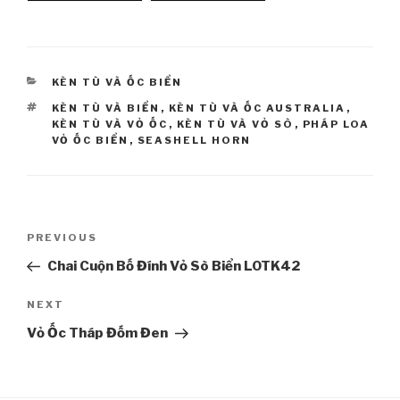
gai
CATEGORIES
KÈN TÙ VÀ ỐC BIỂN
TAGS
KÈN TÙ VÀ BIỂN
,
KÈN TÙ VÀ ỐC AUSTRALIA
,
KÈN TÙ VÀ VỎ ỐC
,
KÈN TÙ VÀ VỎ SÒ
,
PHÁP LOA
VỎ ỐC BIỂN
,
SEASHELL HORN
Post
PREVIOUS
Previous
navigation
Post
Chai Cuộn Bố Đính Vỏ Sò Biển LOTK42
NEXT
Next
Post
Vỏ Ốc Tháp Đốm Đen