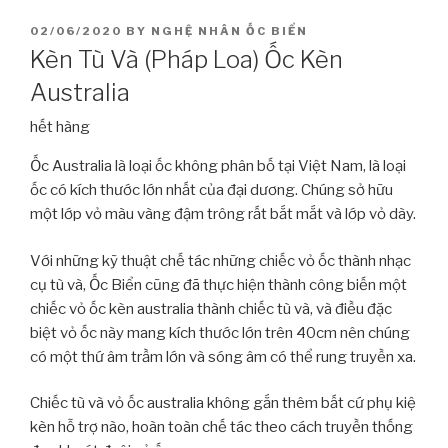
POSTED
02/06/2020
BY
NGHỆ NHÂN ỐC BIỂN
ON
Kèn Tù Và (Pháp Loa) Ốc Kèn
Australia
hết hàng
Ốc Australia là loại ốc không phân bố tại Việt Nam, là loại
ốc có kích thước lớn nhất của đại dương. Chúng sở hữu
một lớp vỏ màu vàng đậm trông rất bắt mắt và lớp vỏ dày.
Với những kỹ thuật chế tác những chiếc vỏ ốc thành nhạc
cụ tù và, Ốc Biển cũng đã thực hiện thành công biến một
chiếc vỏ ốc kèn australia thành chiếc tù và, và điều đặc
biệt vỏ ốc này mang kích thước lớn trên 40cm nên chúng
có một thứ âm trầm lớn và sóng âm có thể rung truyền xa.
Chiếc tù và vỏ ốc australia không gắn thêm bất cứ phụ kiệ
kèn hỗ trợ nào, hoàn toàn chế tác theo cách truyền thống