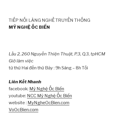
TIẾP NỐI LÀNG NGHỀ TRUYỀN THỐNG
MỸ NGHỆ ỐC BIỂN
Lầu 2, 260 Nguyễn Thiện Thuật, P.3, Q.3, tpHCM
Giờ làm việc
từ thứ Hai đến thứ Bảy : 9h Sáng – 8h Tối
Liên Kết Nhanh
facebook:
Mỹ Nghệ Ốc Biển
youtube:
NCC Mỹ Nghệ Ốc Biển
website :
MyNgheOcBien.com
VoOcBien.com