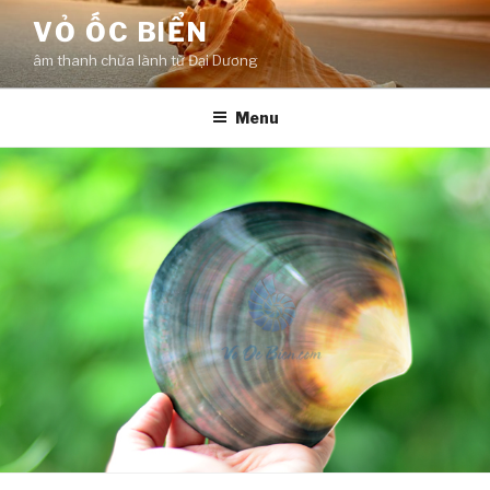
Skip
VỎ ỐC BIỂN
to
âm thanh chữa lành từ Đại Dương
content
Menu