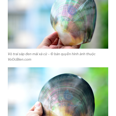
Vỏ trai sáp đen mài xà cừ – © bản quyền hình ảnh thuộc
VoOcBien.com