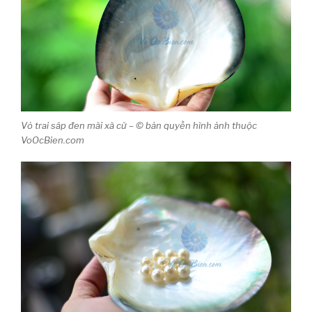
Vỏ trai sáp đen mài xà cừ – © bản quyền hình ảnh thuộc
VoOcBien.com