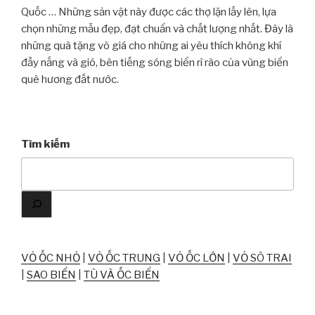
Quốc … Những sản vật này được các thợ lặn lấy lên, lựa
chọn những mẫu đẹp, đạt chuẩn và chất lượng nhất. Đây là
những quà tặng vô giá cho những ai yêu thích không khí
đầy nắng và gió, bên tiếng sóng biển rì rào của vùng biển
quê hương đất nước.
Tìm kiếm
VỎ ỐC NHỎ
|
VỎ ỐC TRUNG
|
VỎ ỐC LỚN
|
VỎ SÒ TRAI
|
SAO BIỂN
|
TÙ VÀ ỐC BIỂN