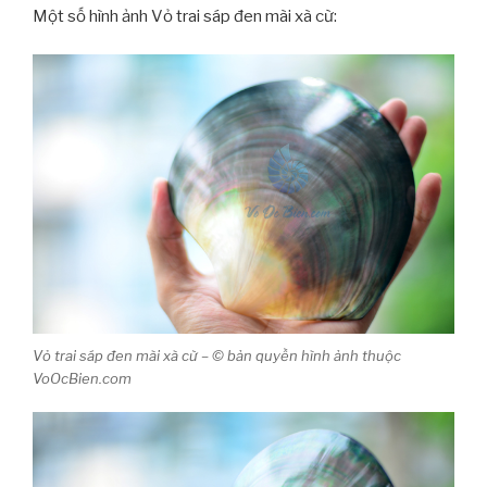
Một số hình ảnh Vỏ trai sáp đen mài xà cừ:
Vỏ trai sáp đen mài xà cừ – © bản quyền hình ảnh thuộc
VoOcBien.com