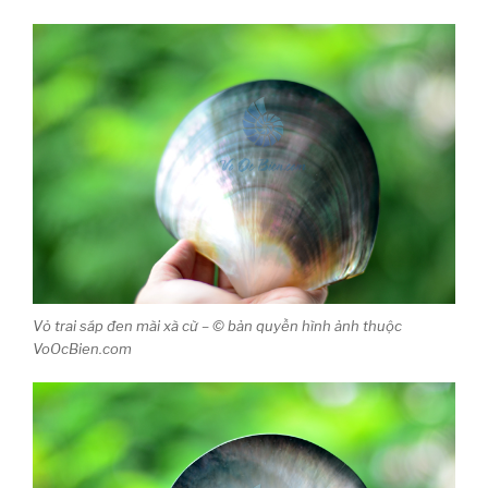
Vỏ trai sáp đen mài xà cừ – © bản quyền hình ảnh thuộc
VoOcBien.com