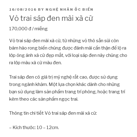
POSTED
16/08/2016
BY
NGHỆ NHÂN ỐC BIỂN
ON
Vỏ trai sáp đen mài xà cừ
170,000 đ / miếng
Vỏ trai sáp đen mài xà cừ, từ những vỏ thô sần sùi còn
bám hào rong biển chúng được đánh mài cẩn thận để lộ ra
lớp óng ánh xà cừ đẹp mắt, với loại sáp đen này chúng cho
ra lớp màu xà cừ màu đen.
Trai sáp đen có giá trị mỹ nghệ rất cao, được sử dụng
trong ngành khảm. Một lựa chọn khác dành cho những
bạn sử dụng làm sản phẩm trang trí phòng, hoặc trang trí
kèm theo các sản phẩm ngọc trai.
Thông tin chi tiết Vỏ trai sáp đen mài xà cừ:
– Kích thước: 10 – 12cm.