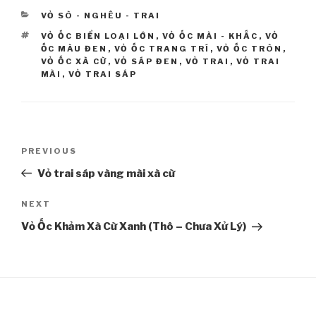
CATEGORIES
VỎ SÒ - NGHÊU - TRAI
TAGS
VỎ ỐC BIỂN LOẠI LỚN
,
VỎ ỐC MÀI - KHẮC
,
VỎ
ỐC MÀU ĐEN
,
VỎ ỐC TRANG TRÍ
,
VỎ ỐC TRÒN
,
VỎ ỐC XÀ CỪ
,
VỎ SÁP ĐEN
,
VỎ TRAI
,
VỎ TRAI
MÀI
,
VỎ TRAI SÁP
Post
PREVIOUS
Previous
navigation
Post
Vỏ trai sáp vàng mài xà cừ
NEXT
Next
Post
Vỏ Ốc Khảm Xà Cừ Xanh (Thô – Chưa Xử Lý)