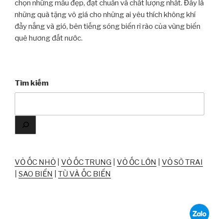
chọn những mẫu đẹp, đạt chuẩn và chất lượng nhất. Đây là
những quà tặng vô giá cho những ai yêu thích không khí
đầy nắng và gió, bên tiếng sóng biển rì rào của vùng biển
quê hương đất nước.
Tìm kiếm
VỎ ỐC NHỎ
|
VỎ ỐC TRUNG
|
VỎ ỐC LỚN
|
VỎ SÒ TRAI
|
SAO BIỂN
|
TÙ VÀ ỐC BIỂN