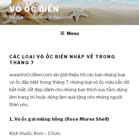
Skip
VỎ ỐC BIỂN
to
âm thanh chữa lành từ Đại Dương
content
Menu
CÁC LOẠI VỎ ỐC BIỂN NHẬP VỀ TRONG
THÁNG 7
www.VoOcBien.com xin giới thiệu tới các bạn những loại
vỏ ốc đặc biệt trong tháng 7, những loại vỏ ốc màu sắc rất
bắt mắt, rất đẹp dành cho những bạn thích sưu tầm, dùng
làm trang trí, hoặc dùng làm quà tặng cho những người
thân yêu.
1, Vỏ ốc gai miệng hồng (Rose Murex Shell)
Kích thước: 8cm – 10cm.