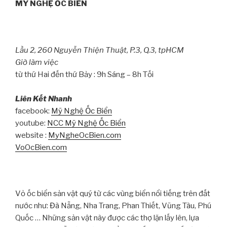
MỸ NGHỆ ỐC BIỂN
Lầu 2, 260 Nguyễn Thiện Thuật, P.3, Q.3, tpHCM
Giờ làm việc
từ thứ Hai đến thứ Bảy : 9h Sáng – 8h Tối
Liên Kết Nhanh
facebook:
Mỹ Nghệ Ốc Biển
youtube:
NCC Mỹ Nghệ Ốc Biển
website :
MyNgheOcBien.com
VoOcBien.com
Vỏ ốc biển sản vật quý từ các vùng biển nổi tiếng trên đất
nước như: Đà Nẵng, Nha Trang, Phan Thiết, Vũng Tàu, Phú
Quốc … Những sản vật này được các thợ lặn lấy lên, lựa