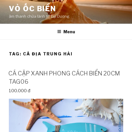
Skip
VỎ ỐC BIỂN
to
âm thanh chữa lành từ Đại Dương
content
Menu
TAG:
CÁ ĐỊA TRUNG HẢI
CÁ CẶP XANH PHONG CÁCH BIỂN 20CM
TAG06
100.000 đ