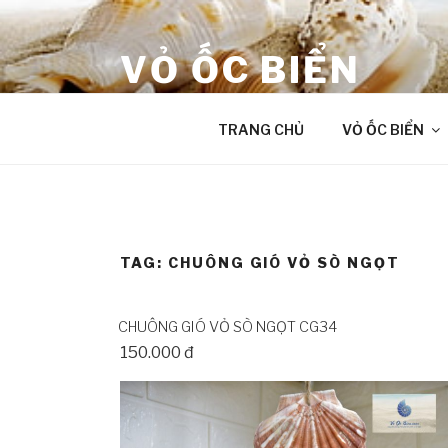
Skip
to
VỎ ỐC BIỂN
content
âm thanh chữa lành từ Đại Dương
TRANG CHỦ
VỎ ỐC BIỂN
TAG:
CHUÔNG GIÓ VỎ SÒ NGỌT
CHUÔNG GIÓ VỎ SÒ NGỌT CG34
150.000 đ