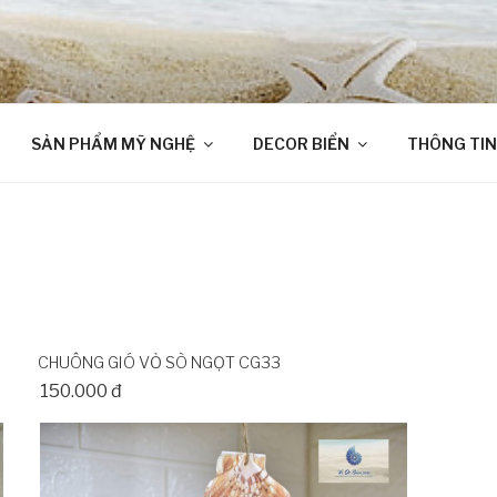
SẢN PHẨM MỸ NGHỆ
DECOR BIỂN
THÔNG TIN
CHUÔNG GIÓ VỎ SÒ NGỌT CG33
150.000 đ