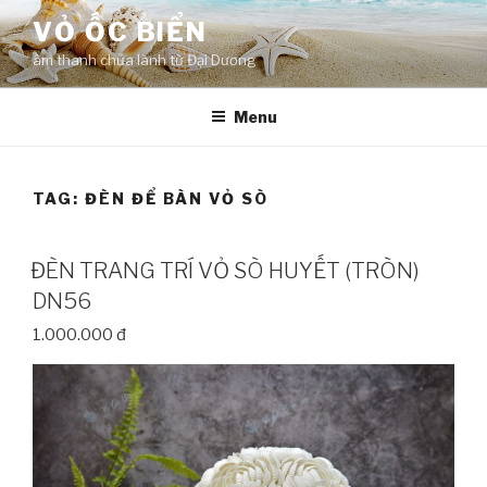
Skip
VỎ ỐC BIỂN
to
âm thanh chữa lành từ Đại Dương
content
Menu
TAG:
ĐÈN ĐỂ BÀN VỎ SÒ
ĐÈN TRANG TRÍ VỎ SÒ HUYẾT (TRÒN)
DN56
1.000.000 đ