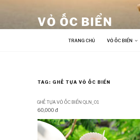
Skip
to
VỎ ỐC BIỂN
content
âm thanh chữa lành từ Đại Dương
TRANG CHỦ
VỎ ỐC BIỂN
TAG:
GHẾ TỰA VỎ ỐC BIỂN
GHẾ TỰA VỎ ỐC BIỂN QLN_01
60,000 đ