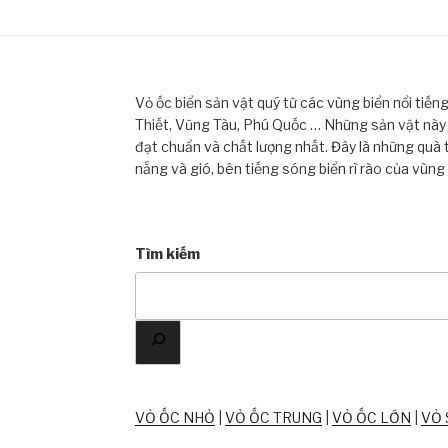
Vỏ ốc biển sản vật quý từ các vùng biển nổi tiế
Thiết, Vũng Tàu, Phú Quốc … Những sản vật này đ
đạt chuẩn và chất lượng nhất. Đây là những quà 
nắng và gió, bên tiếng sóng biển rì rào của vùng
Tìm kiếm
VỎ ỐC NHỎ
|
VỎ ỐC TRUNG
|
VỎ ỐC LỚN
|
VỎ 