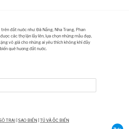
ng trên đất nước như: Đà Nẵng, Nha Trang, Phan
ược các thợ lặn lấy lên, lựa chọn những mẫu đẹp,
tặng vô giá cho những ai yêu thích không khí đầy
 biển quê hương đất nước.
SÒ TRAI
|
SAO BIỂN
|
TÙ VÀ ỐC BIỂN