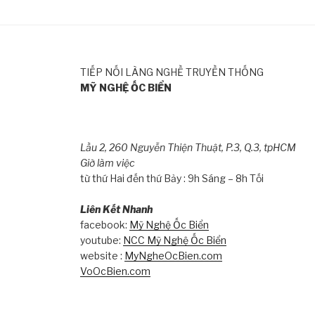
TIẾP NỐI LÀNG NGHỀ TRUYỀN THỐNG
MỸ NGHỆ ỐC BIỂN
Lầu 2, 260 Nguyễn Thiện Thuật, P.3, Q.3, tpHCM
Giờ làm việc
từ thứ Hai đến thứ Bảy : 9h Sáng – 8h Tối
Liên Kết Nhanh
facebook:
Mỹ Nghệ Ốc Biển
youtube:
NCC Mỹ Nghệ Ốc Biển
website :
MyNgheOcBien.com
VoOcBien.com