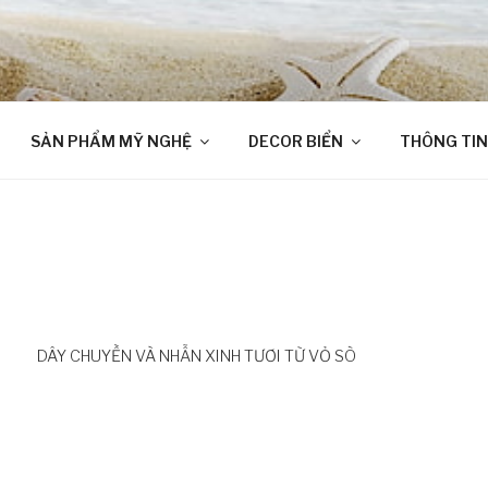
SẢN PHẨM MỸ NGHỆ
DECOR BIỂN
THÔNG TIN
DÂY CHUYỀN VÀ NHẪN XINH TƯƠI TỪ VỎ SÒ