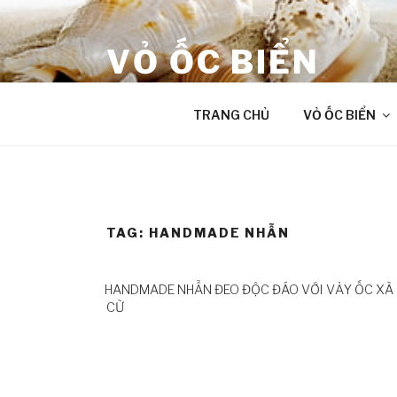
Skip
to
VỎ ỐC BIỂN
content
âm thanh chữa lành từ Đại Dương
TRANG CHỦ
VỎ ỐC BIỂN
TAG:
HANDMADE NHẪN
HANDMADE NHẪN ĐEO ĐỘC ĐÁO VỚI VẢY ỐC XÀ
CỪ