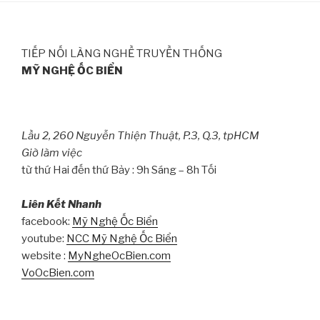
TIẾP NỐI LÀNG NGHỀ TRUYỀN THỐNG
MỸ NGHỆ ỐC BIỂN
Lầu 2, 260 Nguyễn Thiện Thuật, P.3, Q.3, tpHCM
Giờ làm việc
từ thứ Hai đến thứ Bảy : 9h Sáng – 8h Tối
Liên Kết Nhanh
facebook:
Mỹ Nghệ Ốc Biển
youtube:
NCC Mỹ Nghệ Ốc Biển
website :
MyNgheOcBien.com
VoOcBien.com