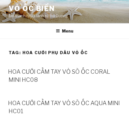
Skip
VỎ ỐC BIỂN
to
âm thanh chữa lành từ Đại Dương
content
Menu
TAG:
HOA CƯỚI PHỤ DÂU VỎ ỐC
HOA CƯỚI CẦM TAY VỎ SÒ ỐC CORAL
MINI HC08
HOA CƯỚI CẦM TAY VỎ SÒ ỐC AQUA MINI
HC01