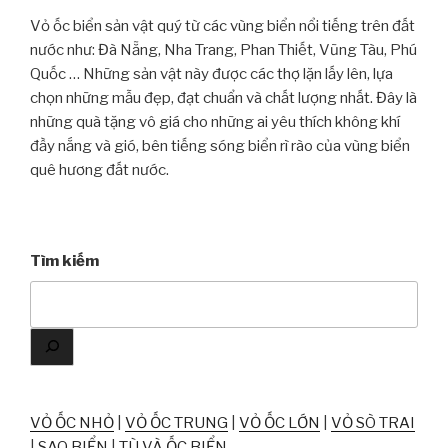
Vỏ ốc biển sản vật quý từ các vùng biển nổi tiếng trên đất
nước như: Đà Nẵng, Nha Trang, Phan Thiết, Vũng Tàu, Phú
Quốc … Những sản vật này được các thợ lặn lấy lên, lựa
chọn những mẫu đẹp, đạt chuẩn và chất lượng nhất. Đây là
những quà tặng vô giá cho những ai yêu thích không khí
đầy nắng và gió, bên tiếng sóng biển rì rào của vùng biển
quê hương đất nước.
Tìm kiếm
VỎ ỐC NHỎ
|
VỎ ỐC TRUNG
|
VỎ ỐC LỚN
|
VỎ SÒ TRAI
|
SAO BIỂN
|
TÙ VÀ ỐC BIỂN