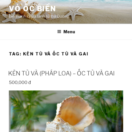
Skip
VỎ ỐC BIỂN
to
âm thanh chữa lành từ Đại Dương
content
Menu
TAG:
KÈN TÙ VÀ ỐC TÙ VÀ GAI
KÈN TÙ VÀ (PHÁP LOA) – ỐC TÙ VÀ GAI
500,000 đ