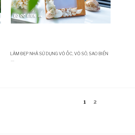
LÀM ĐẸP NHÀ SỬ DỤNG VỎ ỐC, VỎ SÒ, SAO BIỂN
…
Page
1
Page
2