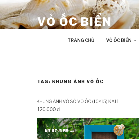
Skip
to
VỎ ỐC BIỂN
content
âm thanh chữa lành từ Đại Dương
TRANG CHỦ
VỎ ỐC BIỂN
TAG:
KHUNG ẢNH VỎ ỐC
KHUNG ẢNH VỎ SÒ VỎ ỐC (10×15) KA11
120,000 đ