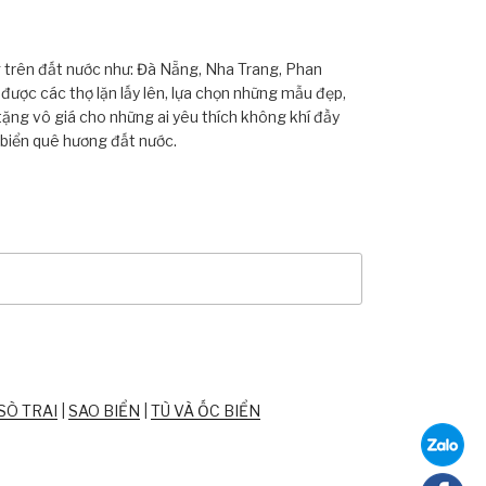
ng trên đất nước như: Đà Nẵng, Nha Trang, Phan
ược các thợ lặn lấy lên, lựa chọn những mẫu đẹp,
tặng vô giá cho những ai yêu thích không khí đầy
 biển quê hương đất nước.
SÒ TRAI
|
SAO BIỂN
|
TÙ VÀ ỐC BIỂN