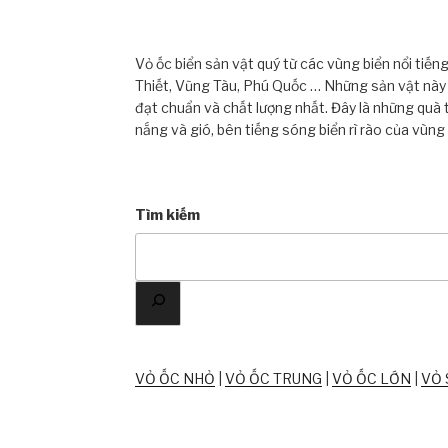
Vỏ ốc biển sản vật quý từ các vùng biển nổi tiế
Thiết, Vũng Tàu, Phú Quốc … Những sản vật này đ
đạt chuẩn và chất lượng nhất. Đây là những quà 
nắng và gió, bên tiếng sóng biển rì rào của vùng
Tìm kiếm
VỎ ỐC NHỎ
|
VỎ ỐC TRUNG
|
VỎ ỐC LỚN
|
VỎ 