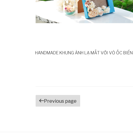
HANDMADE KHUNG ẢNH LẠ MẮT VỚI VỎ ỐC BIỂN
Posts
Previous page
navigation