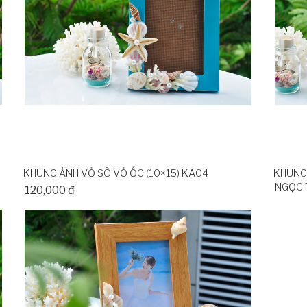
KHUNG ẢNH VỎ SÒ VỎ ỐC (10×15) KA04
KHUNG 
NGỌC 
120,000 đ