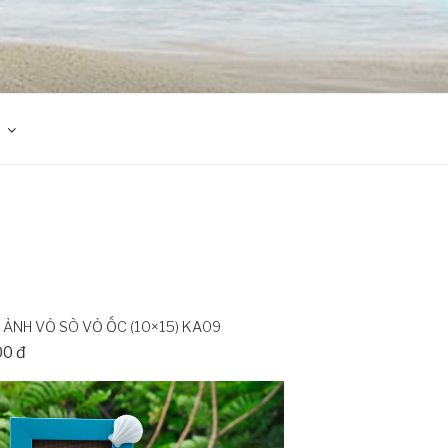
ẢNH VỎ SÒ VỎ ỐC (10×15) KA09
00 đ