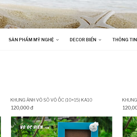
SẢN PHẨM MỸ NGHỆ
DECOR BIỂN
THÔNG TIN
KHUNG ẢNH VỎ SÒ VỎ ỐC (10×15) KA10
KHUNG 
120,000 đ
120,0