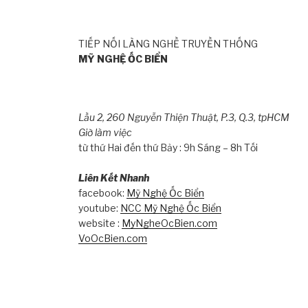
TIẾP NỐI LÀNG NGHỀ TRUYỀN THỐNG
MỸ NGHỆ ỐC BIỂN
Lầu 2, 260 Nguyễn Thiện Thuật, P.3, Q.3, tpHCM
Giờ làm việc
từ thứ Hai đến thứ Bảy : 9h Sáng – 8h Tối
Liên Kết Nhanh
facebook:
Mỹ Nghệ Ốc Biển
youtube:
NCC Mỹ Nghệ Ốc Biển
website :
MyNgheOcBien.com
VoOcBien.com