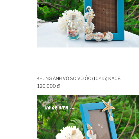
KHUNG ẢNH VỎ SÒ VỎ ỐC (10×15) KA08
120,000 đ