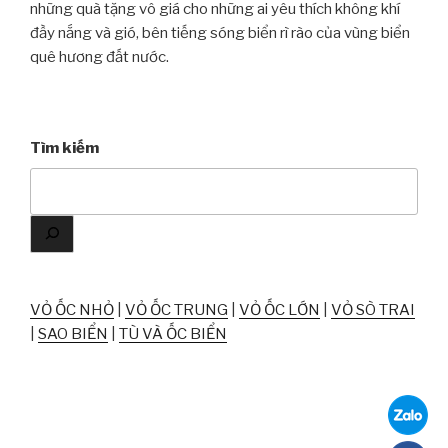
những quà tặng vô giá cho những ai yêu thích không khí
đầy nắng và gió, bên tiếng sóng biển rì rào của vùng biển
quê hương đất nước.
Tìm kiếm
VỎ ỐC NHỎ
|
VỎ ỐC TRUNG
|
VỎ ỐC LỚN
|
VỎ SÒ TRAI
|
SAO BIỂN
|
TÙ VÀ ỐC BIỂN