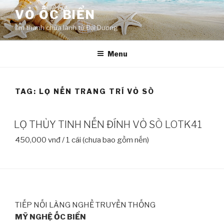
Skip
VỎ ỐC BIỂN
to
âm thanh chữa lành từ Đại Dương
content
Menu
TAG:
LỌ NẾN TRANG TRÍ VỎ SÒ
LỌ THỦY TINH NẾN ĐÍNH VỎ SÒ LOTK41
450,000 vnđ / 1 cái (chưa bao gồm nến)
TIẾP NỐI LÀNG NGHỀ TRUYỀN THỐNG
MỸ NGHỆ ỐC BIỂN