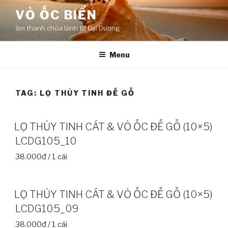
Skip
VỎ ỐC BIỂN
to
âm thanh chữa lành từ Đại Dương
content
Menu
TAG:
LỌ THỦY TINH ĐẾ GỖ
LỌ THỦY TINH CÁT & VỎ ỐC ĐẾ GỖ (10×5)
LCDG105_10
38.000đ / 1 cái
LỌ THỦY TINH CÁT & VỎ ỐC ĐẾ GỖ (10×5)
LCDG105_09
38.000đ / 1 cái