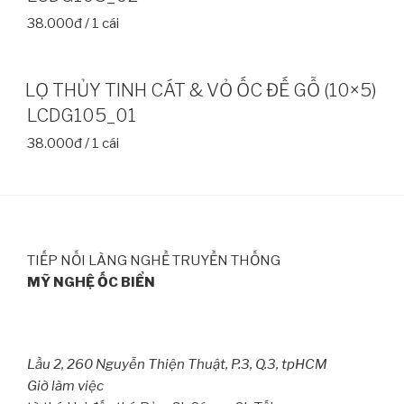
38.000đ / 1 cái
LỌ THỦY TINH CÁT & VỎ ỐC ĐẾ GỖ (10×5)
LCDG105_01
38.000đ / 1 cái
TIẾP NỐI LÀNG NGHỀ TRUYỀN THỐNG
MỸ NGHỆ ỐC BIỂN
Lầu 2, 260 Nguyễn Thiện Thuật, P.3, Q.3, tpHCM
Giờ làm việc