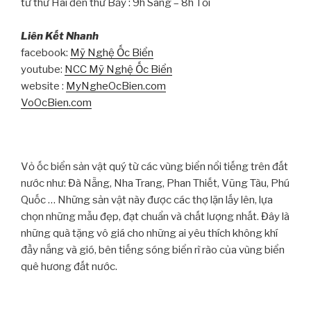
từ thứ Hai đến thứ Bảy : 9h Sáng – 8h Tối
Liên Kết Nhanh
facebook:
Mỹ Nghệ Ốc Biển
youtube:
NCC Mỹ Nghệ Ốc Biển
website :
MyNgheOcBien.com
VoOcBien.com
Vỏ ốc biển sản vật quý từ các vùng biển nổi tiếng trên đất
nước như: Đà Nẵng, Nha Trang, Phan Thiết, Vũng Tàu, Phú
Quốc … Những sản vật này được các thợ lặn lấy lên, lựa
chọn những mẫu đẹp, đạt chuẩn và chất lượng nhất. Đây là
những quà tặng vô giá cho những ai yêu thích không khí
đầy nắng và gió, bên tiếng sóng biển rì rào của vùng biển
quê hương đất nước.