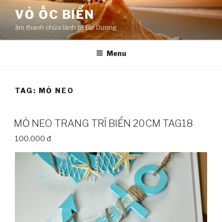
Skip
VỎ ỐC BIỂN
to
âm thanh chữa lành từ Đại Dương
content
Menu
TAG:
MỎ NEO
MỎ NEO TRANG TRÍ BIỂN 20CM TAG18
100.000 đ