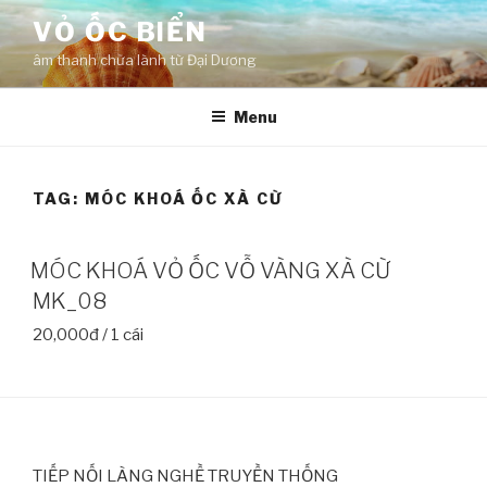
Skip
VỎ ỐC BIỂN
to
âm thanh chữa lành từ Đại Dương
content
Menu
TAG:
MÓC KHOÁ ỐC XÀ CỪ
MÓC KHOÁ VỎ ỐC VỖ VÀNG XÀ CỪ
MK_08
20,000đ / 1 cái
TIẾP NỐI LÀNG NGHỀ TRUYỀN THỐNG