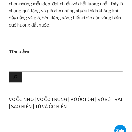
chọn những mẫu đẹp, đạt chuẩn và chất lượng nhất. Đây là
những quà tặng vô giá cho những ai yêu thích không khí
đầy nắng và gió, bên tiếng sóng biển rì rào của vùng biển
quê hương đất nước.
Tìm kiếm
VỎ ỐC NHỎ
|
VỎ ỐC TRUNG
|
VỎ ỐC LỚN
|
VỎ SÒ TRAI
|
SAO BIỂN
|
TÙ VÀ ỐC BIỂN