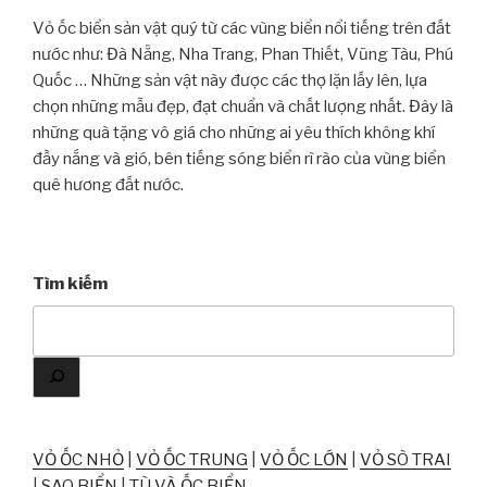
Vỏ ốc biển sản vật quý từ các vùng biển nổi tiếng trên đất
nước như: Đà Nẵng, Nha Trang, Phan Thiết, Vũng Tàu, Phú
Quốc … Những sản vật này được các thợ lặn lấy lên, lựa
chọn những mẫu đẹp, đạt chuẩn và chất lượng nhất. Đây là
những quà tặng vô giá cho những ai yêu thích không khí
đầy nắng và gió, bên tiếng sóng biển rì rào của vùng biển
quê hương đất nước.
Tìm kiếm
VỎ ỐC NHỎ
|
VỎ ỐC TRUNG
|
VỎ ỐC LỚN
|
VỎ SÒ TRAI
|
SAO BIỂN
|
TÙ VÀ ỐC BIỂN