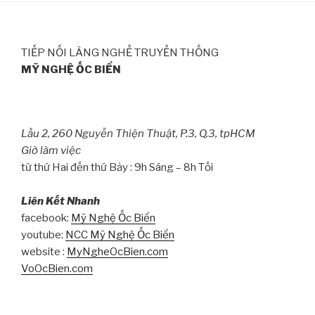
TIẾP NỐI LÀNG NGHỀ TRUYỀN THỐNG
MỸ NGHỆ ỐC BIỂN
Lầu 2, 260 Nguyễn Thiện Thuật, P.3, Q.3, tpHCM
Giờ làm việc
từ thứ Hai đến thứ Bảy : 9h Sáng – 8h Tối
Liên Kết Nhanh
facebook:
Mỹ Nghệ Ốc Biển
youtube:
NCC Mỹ Nghệ Ốc Biển
website :
MyNgheOcBien.com
VoOcBien.com