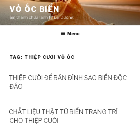
Skip
VỎ ỐC BIỂN
to
âm thanh chữa lành từ Đại Dương
content
Menu
TAG:
THIỆP CƯỚI VỎ ỐC
THIỆP CƯỚI ĐỂ BÀN ĐÍNH SAO BIỂN ĐỘC
ĐÁO
CHẤT LIỆU THẬT TỪ BIỂN TRANG TRÍ
CHO THIỆP CƯỚI