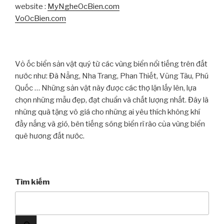
website :
MyNgheOcBien.com
VoOcBien.com
Vỏ ốc biển sản vật quý từ các vùng biển nổi tiếng trên đất
nước như: Đà Nẵng, Nha Trang, Phan Thiết, Vũng Tàu, Phú
Quốc … Những sản vật này được các thợ lặn lấy lên, lựa
chọn những mẫu đẹp, đạt chuẩn và chất lượng nhất. Đây là
những quà tặng vô giá cho những ai yêu thích không khí
đầy nắng và gió, bên tiếng sóng biển rì rào của vùng biển
quê hương đất nước.
Tìm kiếm