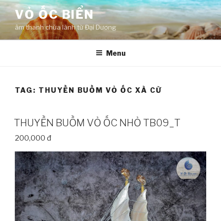
Skip
VỎ ỐC BIỂN
to
âm thanh chữa lành từ Đại Dương
content
Menu
TAG:
THUYỀN BUỒM VỎ ỐC XÀ CỪ
THUYỀN BUỒM VỎ ỐC NHỎ TB09_T
200,000 đ