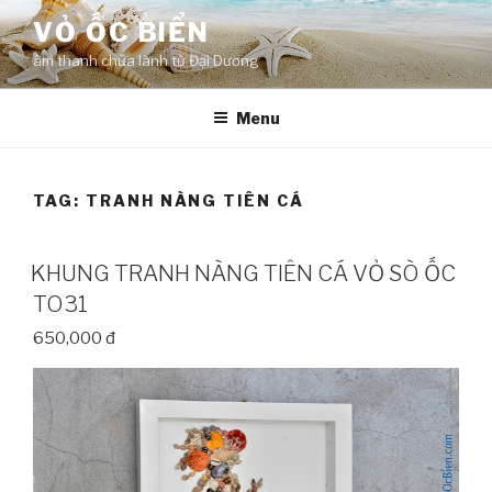
Skip
VỎ ỐC BIỂN
to
âm thanh chữa lành từ Đại Dương
content
Menu
TAG:
TRANH NÀNG TIÊN CÁ
KHUNG TRANH NÀNG TIÊN CÁ VỎ SÒ ỐC
TO31
650,000 đ