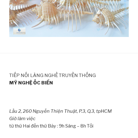
TIẾP NỐI LÀNG NGHỀ TRUYỀN THỐNG
MỸ NGHỆ ỐC BIỂN
Lầu 2, 260 Nguyễn Thiện Thuật, P.3, Q.3, tpHCM
Giờ làm việc
từ thứ Hai đến thứ Bảy : 9h Sáng – 8h Tối