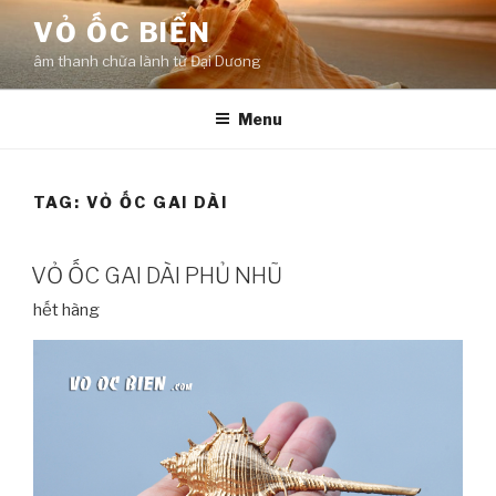
Skip
VỎ ỐC BIỂN
to
âm thanh chữa lành từ Đại Dương
content
Menu
TAG:
VỎ ỐC GAI DÀI
VỎ ỐC GAI DÀI PHỦ NHŨ
hết hàng