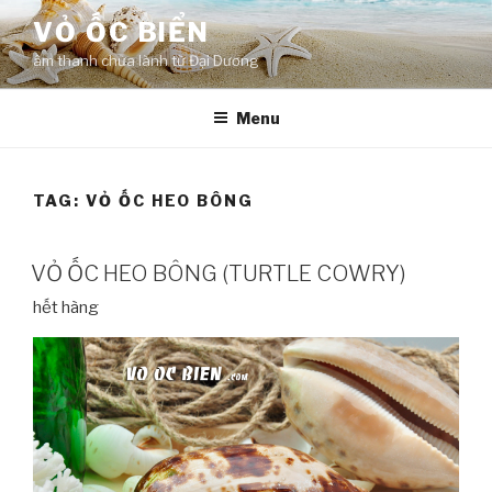
Skip
VỎ ỐC BIỂN
to
âm thanh chữa lành từ Đại Dương
content
Menu
TAG:
VỎ ỐC HEO BÔNG
VỎ ỐC HEO BÔNG (TURTLE COWRY)
hết hàng