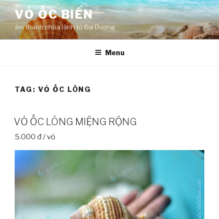
Skip
VỎ ỐC BIỂN
to
âm thanh chữa lành từ Đại Dương
content
Menu
TAG:
VỎ ỐC LÔNG
VỎ ỐC LÔNG MIỆNG RỘNG
5.000 đ / vỏ