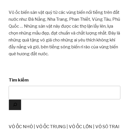
Vỏ ốc biển sản vật quý từ các vùng biển nổi tiếng trên đất
nước như: Đà Nẵng, Nha Trang, Phan Thiết, Vũng Tàu, Phú
Quốc … Những sản vật này được các thợ lặn lấy lên, lựa
chọn những mẫu đẹp, đạt chuẩn và chất lượng nhất. Đây là
những quà tặng vô giá cho những ai yêu thích không khí
đầy nắng và gió, bên tiếng sóng biển rì rào của vùng biển
quê hương đất nước.
Tìm kiếm
VỎ ỐC NHỎ
|
VỎ ỐC TRUNG
|
VỎ ỐC LỚN
|
VỎ SÒ TRAI