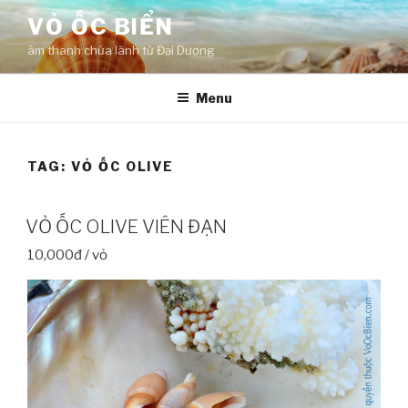
Skip
VỎ ỐC BIỂN
to
âm thanh chữa lành từ Đại Dương
content
Menu
TAG:
VỎ ỐC OLIVE
VỎ ỐC OLIVE VIÊN ĐẠN
10,000đ / vỏ