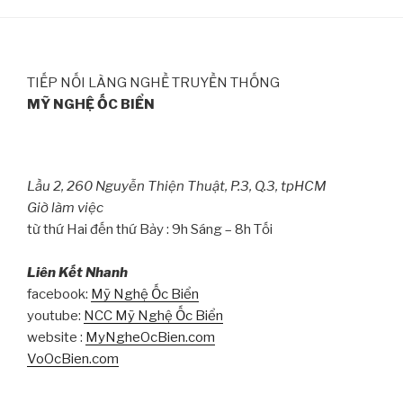
TIẾP NỐI LÀNG NGHỀ TRUYỀN THỐNG
MỸ NGHỆ ỐC BIỂN
Lầu 2, 260 Nguyễn Thiện Thuật, P.3, Q.3, tpHCM
Giờ làm việc
từ thứ Hai đến thứ Bảy : 9h Sáng – 8h Tối
Liên Kết Nhanh
facebook:
Mỹ Nghệ Ốc Biển
youtube:
NCC Mỹ Nghệ Ốc Biển
website :
MyNgheOcBien.com
VoOcBien.com