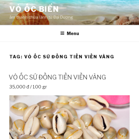
Skip
VỎ ỐC BIỂN
to
âm thanh chữa lành từ Đại Dương
content
Menu
TAG:
VỎ ỐC SỨ ĐỒNG TIỀN VIỀN VÀNG
VỎ ỐC SỨ ĐỒNG TIỀN VIỀN VÀNG
35,000 đ / 100 gr