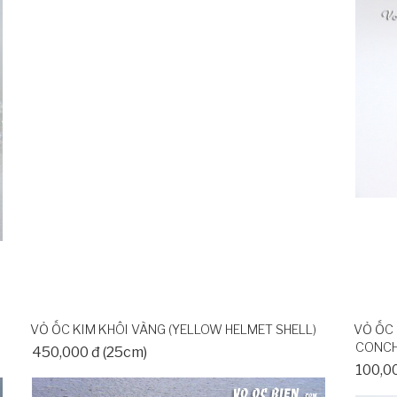
VỎ ỐC KIM KHÔI VÀNG (YELLOW HELMET SHELL)
VỎ ỐC 
CONCH
450,000 đ (25cm)
100,0