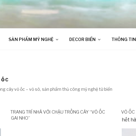
SẢN PHẨM MỸ NGHỆ
DECOR BIỂN
THÔNG TIN
 ỐC
ng cây vỏ ốc – vỏ sò, sản phẩm thủ công mỹ nghệ từ biển
TRANG TRÍ NHÀ VỚI CHẬU TRỒNG CÂY “VỎ ỐC
VỎ ỐC 
GAI NHO”
hết h