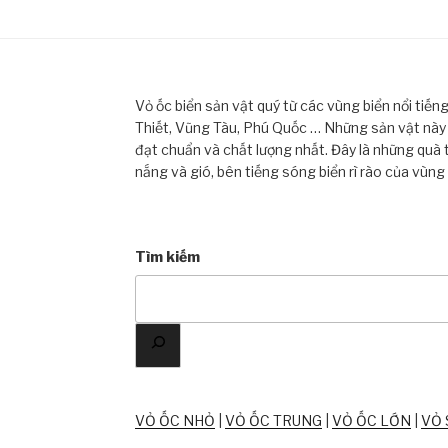
Vỏ ốc biển sản vật quý từ các vùng biển nổi tiế
Thiết, Vũng Tàu, Phú Quốc … Những sản vật này đ
đạt chuẩn và chất lượng nhất. Đây là những quà 
nắng và gió, bên tiếng sóng biển rì rào của vùng
Tìm kiếm
VỎ ỐC NHỎ
|
VỎ ỐC TRUNG
|
VỎ ỐC LỚN
|
VỎ 