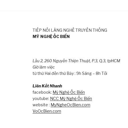
TIẾP NỐI LÀNG NGHỀ TRUYỀN THỐNG
MỸ NGHỆ ỐC BIỂN
Lầu 2, 260 Nguyễn Thiện Thuật, P.3, Q.3, tpHCM
Giờ làm việc
từ thứ Hai đến thứ Bảy : 9h Sáng – 8h Tối
Liên Kết Nhanh
facebook:
Mỹ Nghệ Ốc Biển
youtube:
NCC Mỹ Nghệ Ốc Biển
website :
MyNgheOcBien.com
VoOcBien.com