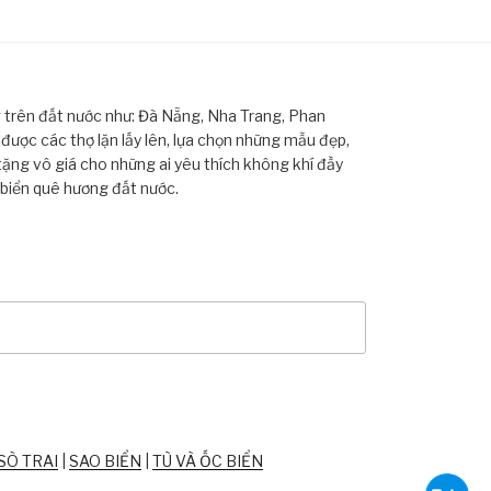
ng trên đất nước như: Đà Nẵng, Nha Trang, Phan
ược các thợ lặn lấy lên, lựa chọn những mẫu đẹp,
tặng vô giá cho những ai yêu thích không khí đầy
 biển quê hương đất nước.
SÒ TRAI
|
SAO BIỂN
|
TÙ VÀ ỐC BIỂN