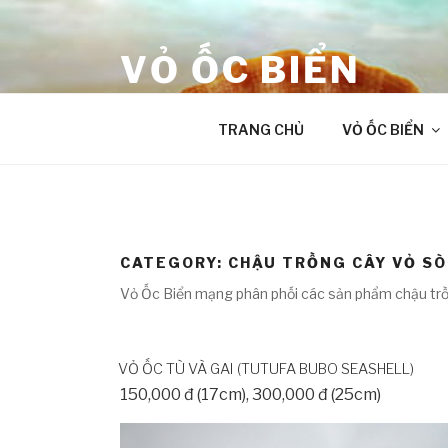
Skip
to
VỎ ỐC BIỂN
content
âm thanh chữa lành từ Đại Dương
TRANG CHỦ
VỎ ỐC BIỂN
CATEGORY:
CHẬU TRỒNG CÂY VỎ SÒ
Vỏ Ốc Biển mạng phân phối các sản phẩm chậu trồ
VỎ ỐC TÙ VÀ GAI (TUTUFA BUBO SEASHELL)
150,000 đ (17cm), 300,000 đ (25cm)