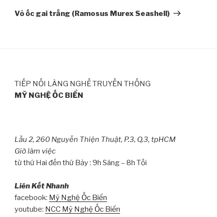
Post
Vỏ ốc gai trắng (Ramosus Murex Seashell)
TIẾP NỐI LÀNG NGHỀ TRUYỀN THỐNG
MỸ NGHỆ ỐC BIỂN
Lầu 2, 260 Nguyễn Thiện Thuật, P.3, Q.3, tpHCM
Giờ làm việc
từ thứ Hai đến thứ Bảy : 9h Sáng – 8h Tối
Liên Kết Nhanh
facebook:
Mỹ Nghệ Ốc Biển
youtube:
NCC Mỹ Nghệ Ốc Biển