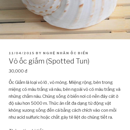
POSTED
11/04/2015
BY
NGHỆ NHÂN ỐC BIỂN
ON
Vỏ ốc giấm (Spotted Tun)
30,000 đ
Ốc Giấm là loại vỏ lớ , vỏ mỏng. Miệng rộng, bên trong
miệng có màu trắng và nâu, bên ngoài vỏ có màu trắng và
những chấm nâu. Chúng sống ở biển nơi có nền đáy cát ở
độ sâu hơn 5000 m. Thức ăn rất đa dạng từ động vật
không xương sống đến cá bằng cách chích vào con mồi
như acid sulfuric hoặc chất gây tê liệt do chúng tiết ra.