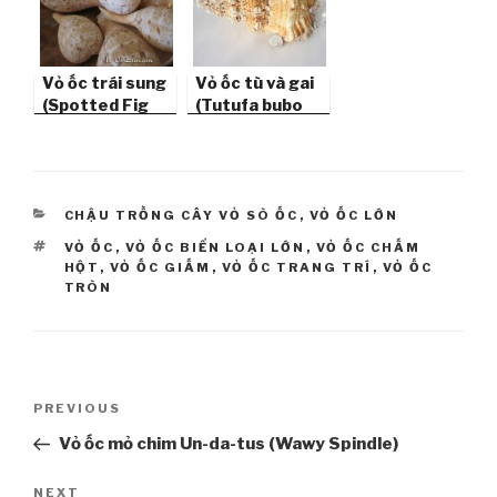
Vỏ ốc trái sung
Vỏ ốc tù và gai
(Spotted Fig
(Tutufa bubo
Shell)
Seashell)
CATEGORIES
CHẬU TRỒNG CÂY VỎ SÒ ỐC
,
VỎ ỐC LỚN
TAGS
VỎ ỐC
,
VỎ ỐC BIỂN LOẠI LỚN
,
VỎ ỐC CHẤM
HỘT
,
VỎ ỐC GIẤM
,
VỎ ỐC TRANG TRÍ
,
VỎ ỐC
TRÒN
Post
PREVIOUS
Previous
navigation
Post
Vỏ ốc mỏ chim Un-da-tus (Wawy Spindle)
NEXT
Next