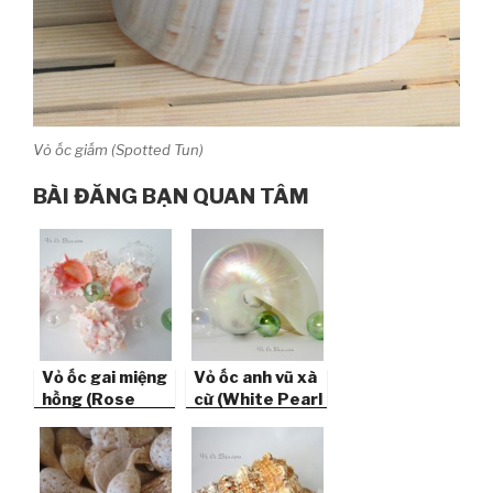
Vỏ ốc giấm (Spotted Tun)
BÀI ĐĂNG BẠN QUAN TÂM
Vỏ ốc gai miệng
Vỏ ốc anh vũ xà
hồng (Rose
cừ (White Pearl
Murex Shell)
Nautilus
Seashell)