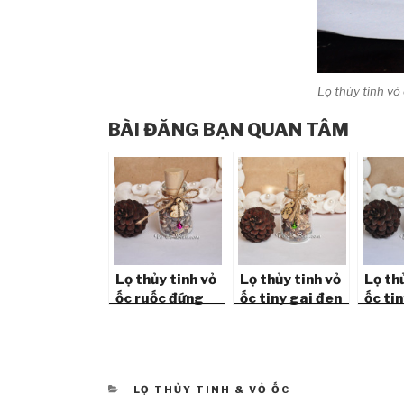
Lọ thủy tinh v
BÀI ĐĂNG BẠN QUAN TÂM
Lọ thủy tinh vỏ
Lọ thủy tinh vỏ
Lọ th
ốc ruốc đứng
ốc tiny gai đen
ốc ti
(7×5) LC75_01
đứng (7×5)
đứng 
LC75_06
LC75
CATEGORIES
LỌ THỦY TINH & VỎ ỐC