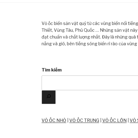
Vỏ ốc biển sản vật quý từ các vùng biển nổi tiế
Thiết, Vũng Tàu, Phú Quốc … Những sản vật này đ
đạt chuẩn và chất lượng nhất. Đây là những quà 
nắng và gió, bên tiếng sóng biển rì rào của vùng
Tìm kiếm
VỎ ỐC NHỎ
|
VỎ ỐC TRUNG
|
VỎ ỐC LỚN
|
VỎ 