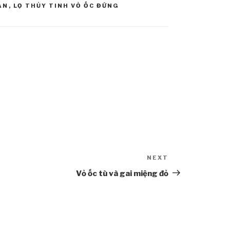
ẦN
,
LỌ THỦY TINH VỎ ỐC ĐỨNG
NEXT
Next
Post
Vỏ ốc tù và gai miệng đỏ