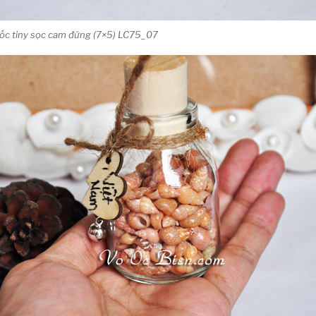
 ốc tiny sọc cam đứng (7×5) LC75_07