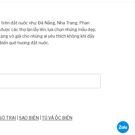
ng trên đất nước như: Đà Nẵng, Nha Trang, Phan
ược các thợ lặn lấy lên, lựa chọn những mẫu đẹp,
tặng vô giá cho những ai yêu thích không khí đầy
 biển quê hương đất nước.
SÒ TRAI
|
SAO BIỂN
|
TÙ VÀ ỐC BIỂN