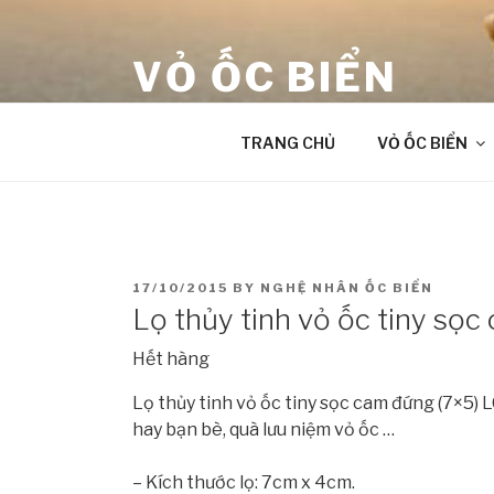
Skip
to
VỎ ỐC BIỂN
content
âm thanh chữa lành từ Đại Dương
TRANG CHỦ
VỎ ỐC BIỂN
POSTED
17/10/2015
BY
NGHỆ NHÂN ỐC BIỂN
ON
Lọ thủy tinh vỏ ốc tiny sọ
Hết hàng
Lọ thủy tinh vỏ ốc tiny sọc cam đứng (7×5) 
hay bạn bè, quà lưu niệm vỏ ốc …
– Kích thước lọ: 7cm x 4cm.