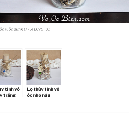
ỏ ốc ruốc đứng (7×5) LC75_01
ủy tinh vỏ
Lọ thủy tinh vỏ
ny trắng
ốc nho nâu
(7×5)
đứng (7×5)
_02
LC75_03