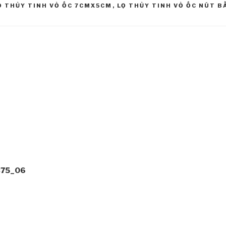
Ọ THỦY TINH VỎ ỐC 7CMX5CM
,
LỌ THỦY TINH VỎ ỐC NÚT B
LC75_06