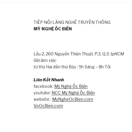
TIẾP NỐI LÀNG NGHỀ TRUYỀN THỐNG
MỸ NGHỆ ỐC BIỂN
Lầu 2, 260 Nguyễn Thiện Thuật, P.3, Q.3, tpHCM
Giờ làm việc
từ thứ Hai đến thứ Bảy : 9h Sáng – 8h Tối
Liên Kết Nhanh
facebook:
Mỹ Nghệ Ốc Biển
youtube:
NCC Mỹ Nghệ Ốc Biển
website :
MyNgheOcBien.com
VoOcBien.com