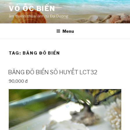
Skip
VỎ ỐC BIỂN
to
âm thanh chữa lành từ Đại Dương
content
Menu
TAG:
BĂNG ĐÔ BIỂN
BĂNG ĐÔ BIỂN SÒ HUYẾT LCT32
90,000 đ