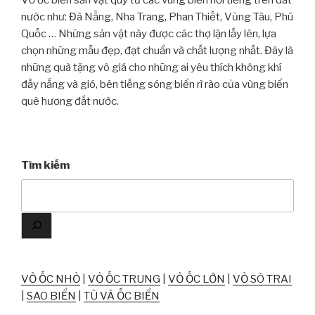
nước như: Đà Nẵng, Nha Trang, Phan Thiết, Vũng Tàu, Phú
Quốc … Những sản vật này được các thợ lặn lấy lên, lựa
chọn những mẫu đẹp, đạt chuẩn và chất lượng nhất. Đây là
những quà tặng vô giá cho những ai yêu thích không khí
đầy nắng và gió, bên tiếng sóng biển rì rào của vùng biển
quê hương đất nước.
Tìm kiếm
VỎ ỐC NHỎ
|
VỎ ỐC TRUNG
|
VỎ ỐC LỚN
|
VỎ SÒ TRAI
|
SAO BIỂN
|
TÙ VÀ ỐC BIỂN