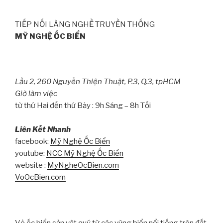
TIẾP NỐI LÀNG NGHỀ TRUYỀN THỐNG
MỸ NGHỆ ỐC BIỂN
Lầu 2, 260 Nguyễn Thiện Thuật, P.3, Q.3, tpHCM
Giờ làm việc
từ thứ Hai đến thứ Bảy : 9h Sáng – 8h Tối
Liên Kết Nhanh
facebook:
Mỹ Nghệ Ốc Biển
youtube:
NCC Mỹ Nghệ Ốc Biển
website :
MyNgheOcBien.com
VoOcBien.com
Vỏ ốc biển sản vật quý từ các vùng biển nổi tiếng trên đất