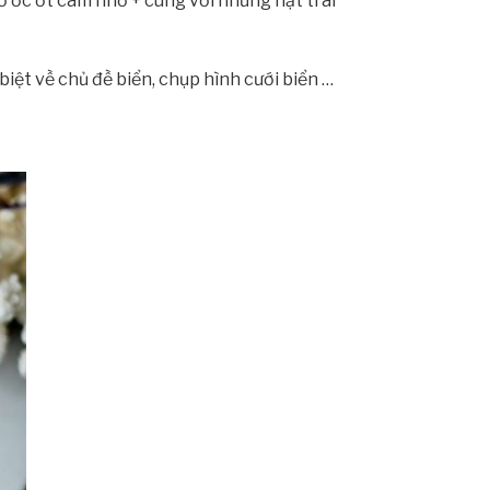
 ốc ớt cam nhỏ + cùng với những hạt trai
iệt về chủ đề biển, chụp hình cưới biển …