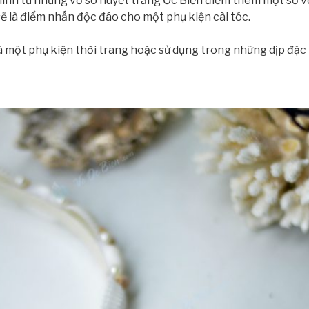
hính từ những vỏ sò huyết trắng Ốc Biển điểm thêm một số vỏ
ẽ là điểm nhấn độc đáo cho một phụ kiện cài tóc.
một phụ kiện thời trang hoặc sử dụng trong những dịp đặc b