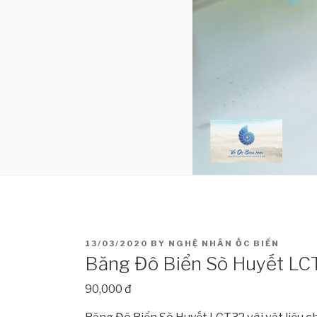
POSTED
13/03/2020
BY
NGHỆ NHÂN ỐC BIỂN
ON
Băng Đô Biển Sò Huyết LC
90,000 đ