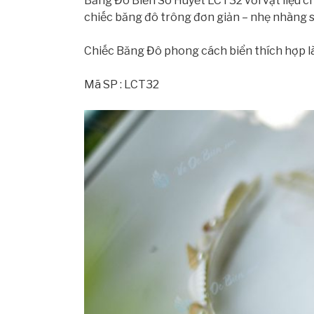
Băng Đô Biển Sò Huyết LCT32 với vật liệu c
chiếc băng đô trông đơn giản – nhẹ nhàng s
Chiếc Băng Đô phong cách biển thích hợp là 
Mã SP : LCT32