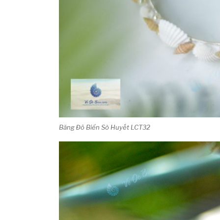
Băng Đô Biển Sò Huyết LCT32