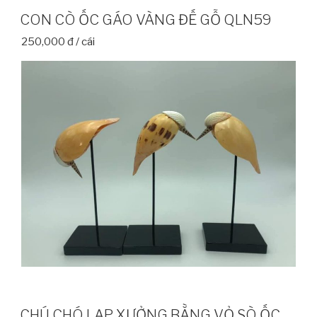
CON CÒ ỐC GÁO VÀNG ĐẾ GỖ QLN59
250,000 đ / cái
CHÚ CHÓ LẠP XƯỞNG BẰNG VỎ SÒ ỐC