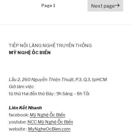
Posts
Page
1
Next page
navigation
TIẾP NỐI LÀNG NGHỀ TRUYỀN THỐNG
MỸ NGHỆ ỐC BIỂN
Lầu 2, 260 Nguyễn Thiện Thuật, P.3, Q.3, tpHCM
Giờ làm việc
từ thứ Hai đến thứ Bảy : 9h Sáng – 8h Tối
Liên Kết Nhanh
facebook:
Mỹ Nghệ Ốc Biển
youtube:
NCC Mỹ Nghệ Ốc Biển
website :
MyNgheOcBien.com