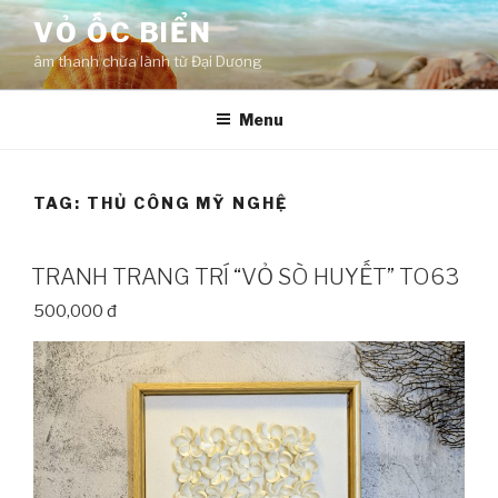
Skip
VỎ ỐC BIỂN
to
âm thanh chữa lành từ Đại Dương
content
Menu
TAG:
THỦ CÔNG MỸ NGHỆ
TRANH TRANG TRÍ “VỎ SÒ HUYẾT” TO63
500,000 đ