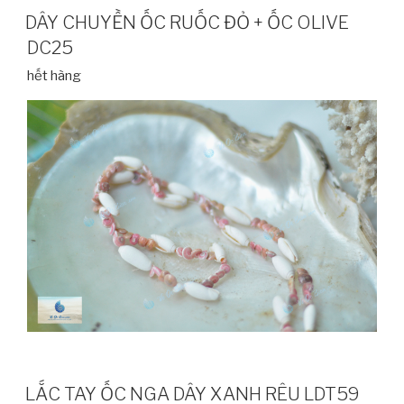
DÂY CHUYỀN ỐC RUỐC ĐỎ + ỐC OLIVE
DC25
hết hàng
LẮC TAY ỐC NGA DÂY XANH RÊU LDT59