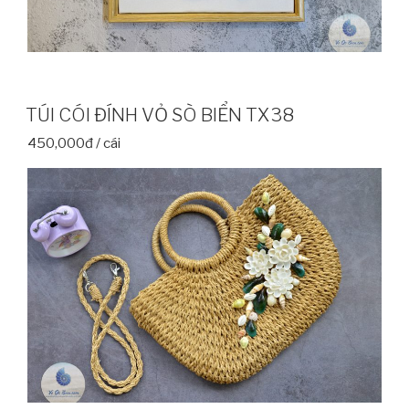
TÚI CÓI ĐÍNH VỎ SÒ BIỂN TX38
450,000đ / cái