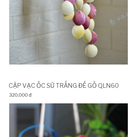
CẶP VẠC ỐC SỨ TRẮNG ĐẾ GỖ QLN60
320,000 đ