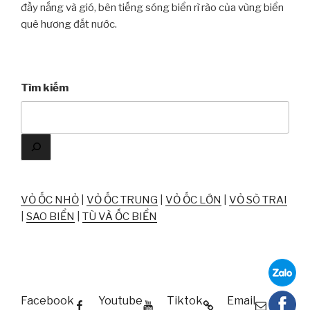
đầy nắng và gió, bên tiếng sóng biển rì rào của vùng biển
quê hương đất nước.
Tìm kiếm
VỎ ỐC NHỎ
|
VỎ ỐC TRUNG
|
VỎ ỐC LỚN
|
VỎ SÒ TRAI
|
SAO BIỂN
|
TÙ VÀ ỐC BIỂN
Facebook
Youtube
Tiktok
Email