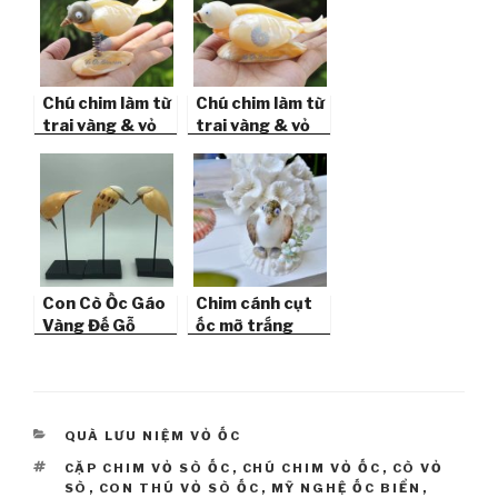
Chú chim làm từ
Chú chim làm từ
trai vàng & vỏ
trai vàng & vỏ
ốc QLN_06
ốc QLN_07
Con Cò Ốc Gáo
Chim cánh cụt
Vàng Đế Gỗ
ốc mỡ trắng
QLN59
QLN_42
CATEGORIES
QUÀ LƯU NIỆM VỎ ỐC
TAGS
CẶP CHIM VỎ SÒ ỐC
,
CHÚ CHIM VỎ ỐC
,
CÒ VỎ
SÒ
,
CON THÚ VỎ SÒ ỐC
,
MỸ NGHỆ ỐC BIỂN
,