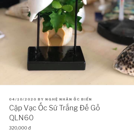
POSTED
04/10/2020
BY
NGHỆ NHÂN ỐC BIỂN
ON
Cặp Vạc Ốc Sứ Trắng Đế Gỗ
QLN60
320,000 đ