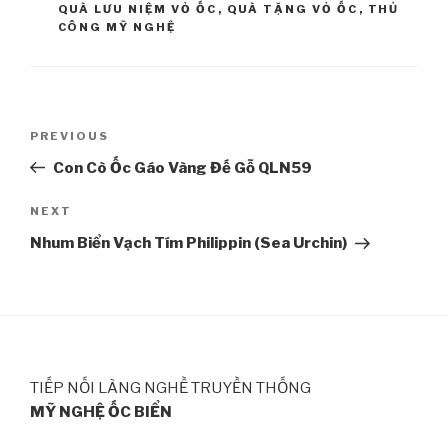
QUÀ LƯU NIỆM VỎ ỐC
,
QUÀ TẶNG VỎ ỐC
,
THỦ
CÔNG MỸ NGHỆ
Post
PREVIOUS
Previous
navigation
Post
Con Cò Ốc Gáo Vàng Đế Gỗ QLN59
NEXT
Next
Post
Nhum Biển Vạch Tím Philippin (Sea Urchin)
TIẾP NỐI LÀNG NGHỀ TRUYỀN THỐNG
MỸ NGHỆ ỐC BIỂN