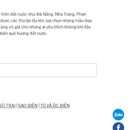
ng trên đất nước như: Đà Nẵng, Nha Trang, Phan
ược các thợ lặn lấy lên, lựa chọn những mẫu đẹp,
tặng vô giá cho những ai yêu thích không khí đầy
 biển quê hương đất nước.
SÒ TRAI
|
SAO BIỂN
|
TÙ VÀ ỐC BIỂN