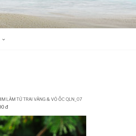
IM LÀM TỪ TRAI VÀNG & VỎ ỐC QLN_07
00 đ