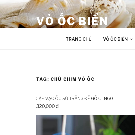
Skip
to
VỎ ỐC BIỂN
content
âm thanh chữa lành từ Đại Dương
TRANG CHỦ
VỎ ỐC BIỂN
TAG:
CHÚ CHIM VỎ ỐC
CẶP VẠC ỐC SỨ TRẮNG ĐẾ GỖ QLN60
320,000 đ