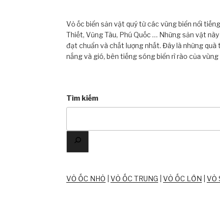
Vỏ ốc biển sản vật quý từ các vùng biển nổi tiế
Thiết, Vũng Tàu, Phú Quốc … Những sản vật này đ
đạt chuẩn và chất lượng nhất. Đây là những quà 
nắng và gió, bên tiếng sóng biển rì rào của vùng
Tìm kiếm
VỎ ỐC NHỎ
|
VỎ ỐC TRUNG
|
VỎ ỐC LỚN
|
VỎ 