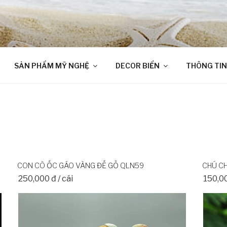
SẢN PHẨM MỸ NGHỆ
DECOR BIỂN
THÔNG TIN
CON CÒ ỐC GÁO VÀNG ĐẾ GỖ QLN59
CHÚ CH
250,000 đ / cái
150,0