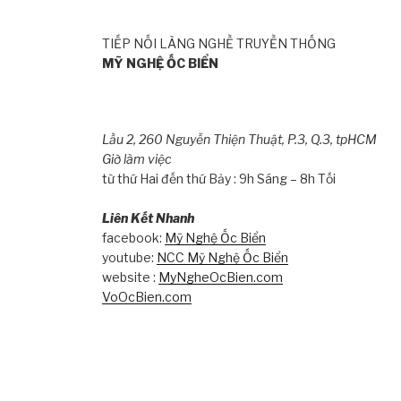
TIẾP NỐI LÀNG NGHỀ TRUYỀN THỐNG
MỸ NGHỆ ỐC BIỂN
Lầu 2, 260 Nguyễn Thiện Thuật, P.3, Q.3, tpHCM
Giờ làm việc
từ thứ Hai đến thứ Bảy : 9h Sáng – 8h Tối
Liên Kết Nhanh
facebook:
Mỹ Nghệ Ốc Biển
youtube:
NCC Mỹ Nghệ Ốc Biển
website :
MyNgheOcBien.com
VoOcBien.com