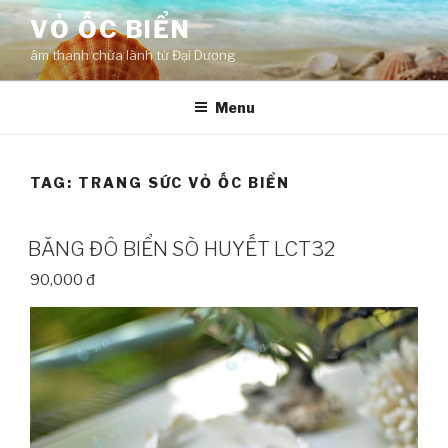
Skip
VỎ ỐC BIỂN
to
âm thanh chữa lành từ Đại Dương
content
Menu
TAG:
TRANG SỨC VỎ ỐC BIỂN
BĂNG ĐÔ BIỂN SÒ HUYẾT LCT32
90,000 đ