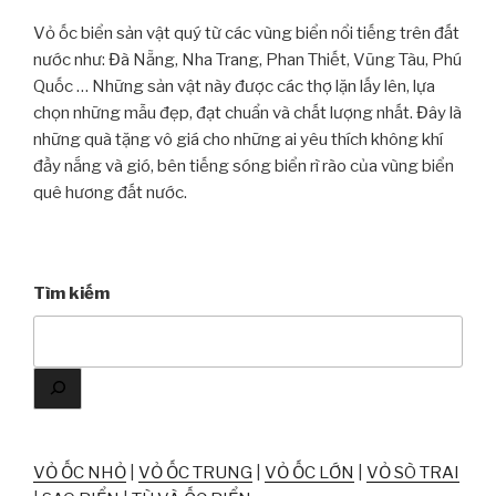
Vỏ ốc biển sản vật quý từ các vùng biển nổi tiếng trên đất
nước như: Đà Nẵng, Nha Trang, Phan Thiết, Vũng Tàu, Phú
Quốc … Những sản vật này được các thợ lặn lấy lên, lựa
chọn những mẫu đẹp, đạt chuẩn và chất lượng nhất. Đây là
những quà tặng vô giá cho những ai yêu thích không khí
đầy nắng và gió, bên tiếng sóng biển rì rào của vùng biển
quê hương đất nước.
Tìm kiếm
VỎ ỐC NHỎ
|
VỎ ỐC TRUNG
|
VỎ ỐC LỚN
|
VỎ SÒ TRAI