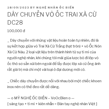
POSTED
18/09/2023
BY
NGHỆ NHÂN ỐC BIỂN
ON
DÂY CHUYỀN VỎ ỐC TRAI XÀ CỪ
DC28
100,000 đ
_ Dây chuyền với những vật liệu hoàn toàn tự nhiên, đó là
sự kết hợp giữa vỏ Trai Xà Cừ Trắng (hạt tròn) + vỏ Ốc Nón
Xà Cừ Nâu. 2 loại vật liệu trên thành hình từ sự tỉ mỉ của
người nghệ nhân, khi chúng tôi mài giũa lược bỏ đi lớp vỏ
ốc thô sơ sần xùi bên ngoài để lấy được lớp xà cừ ống ánh
rất giá trị mà chỉ một vài loại ở đại dương mới có.
_ Chiếc dây chuyền được nối với nhau bởi một chiếc khoen
inox nên có thể đeo rất dễ dàng.
— o MỸ NGHỆ ỐC BIỂN – VoOcBien o —
[ sáng tạo + tỉ mỉ + kiên nhẫn = Bàn tay nghệ nhân Việt ]