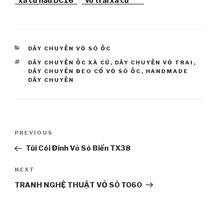
xà cừ nâu DC16
vỏ trai xà cừ
vàng DC14
CATEGORIES
DÂY CHUYỀN VỎ SÒ ỐC
TAGS
DÂY CHUYỀN ỐC XÀ CỪ
,
DÂY CHUYỀN VỎ TRAI
,
DÂY CHUYỀN ĐEO CỔ VỎ SÒ ỐC
,
HANDMADE
DÂY CHUYỀN
Post
PREVIOUS
Previous
navigation
Post
Túi Cói Đính Vỏ Sò Biển TX38
NEXT
Next
Post
TRANH NGHỆ THUẬT VỎ SÒ TO60