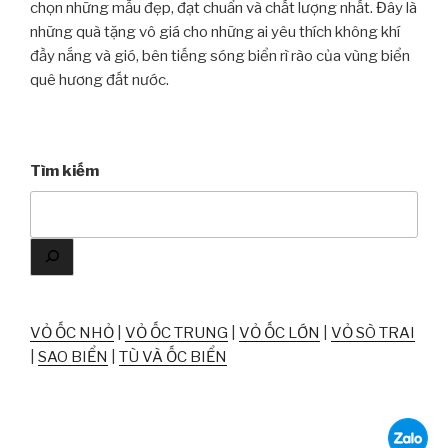
chọn những mẫu đẹp, đạt chuẩn và chất lượng nhất. Đây là
những quà tặng vô giá cho những ai yêu thích không khí
đầy nắng và gió, bên tiếng sóng biển rì rào của vùng biển
quê hương đất nước.
Tìm kiếm
VỎ ỐC NHỎ
|
VỎ ỐC TRUNG
|
VỎ ỐC LỚN
|
VỎ SÒ TRAI
|
SAO BIỂN
|
TÙ VÀ ỐC BIỂN