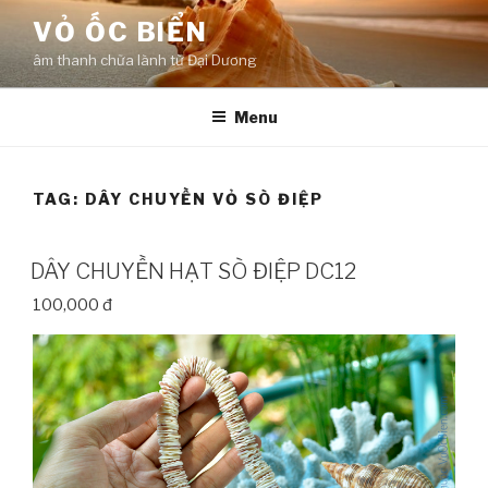
Skip
VỎ ỐC BIỂN
to
âm thanh chữa lành từ Đại Dương
content
Menu
TAG:
DÂY CHUYỀN VỎ SÒ ĐIỆP
DÂY CHUYỀN HẠT SÒ ĐIỆP DC12
100,000 đ