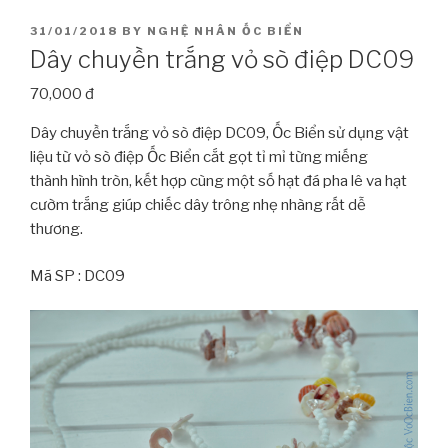
POSTED
31/01/2018
BY
NGHỆ NHÂN ỐC BIỂN
ON
Dây chuyền trắng vỏ sò điệp DC09
70,000 đ
Dây chuyền trắng vỏ sò điệp DC09, Ốc Biển sử dụng vật
liệu từ vỏ sò điệp Ốc Biển cắt gọt tỉ mỉ từng miếng
thành hình tròn, kết hợp cùng một số hạt đá pha lê va hạt
cườm trắng giúp chiếc dây trông nhẹ nhàng rất dễ
thương.
Mã SP : DC09