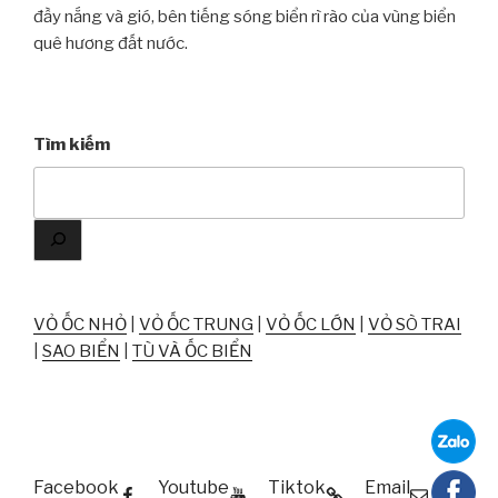
đầy nắng và gió, bên tiếng sóng biển rì rào của vùng biển
quê hương đất nước.
Tìm kiếm
VỎ ỐC NHỎ
|
VỎ ỐC TRUNG
|
VỎ ỐC LỚN
|
VỎ SÒ TRAI
|
SAO BIỂN
|
TÙ VÀ ỐC BIỂN
Facebook
Youtube
Tiktok
Email