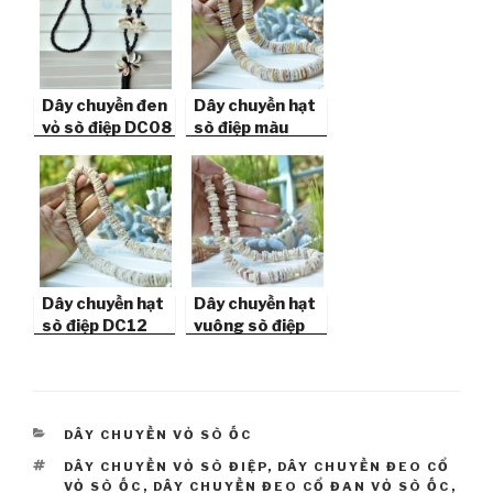
Dây chuyền đen
Dây chuyền hạt
vỏ sò điệp DC08
sò điệp màu
DC11
Dây chuyền hạt
Dây chuyền hạt
sò điệp DC12
vuông sò điệp
DC10
CATEGORIES
DÂY CHUYỀN VỎ SÒ ỐC
TAGS
DÂY CHUYỀN VỎ SÒ ĐIỆP
,
DÂY CHUYỀN ĐEO CỔ
VỎ SÒ ỐC
,
DÂY CHUYỀN ĐEO CỔ ĐAN VỎ SÒ ỐC
,