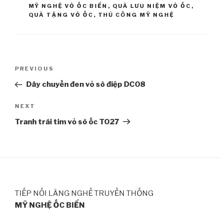
MỸ NGHỆ VỎ ỐC BIỂN
,
QUÀ LƯU NIỆM VỎ ỐC
,
QUÀ TẶNG VỎ ỐC
,
THỦ CÔNG MỸ NGHỆ
Post
PREVIOUS
Previous
navigation
Post
Dây chuyền đen vỏ sò điệp DC08
NEXT
Next
Post
Tranh trái tim vỏ sò ốc TO27
TIẾP NỐI LÀNG NGHỀ TRUYỀN THỐNG
MỸ NGHỆ ỐC BIỂN