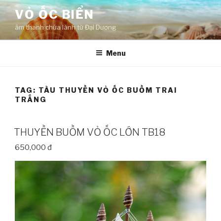
Skip
VỎ ỐC BIỂN
to
âm thanh chữa lành từ Đại Dương
content
Menu
TAG:
TÀU THUYỀN VỎ ỐC BUỒM TRAI
TRẮNG
THUYỀN BUỒM VỎ ỐC LỚN TB18
650,000 đ