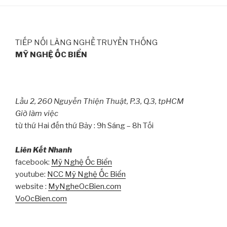
TIẾP NỐI LÀNG NGHỀ TRUYỀN THỐNG
MỸ NGHỆ ỐC BIỂN
Lầu 2, 260 Nguyễn Thiện Thuật, P.3, Q.3, tpHCM
Giờ làm việc
từ thứ Hai đến thứ Bảy : 9h Sáng – 8h Tối
Liên Kết Nhanh
facebook:
Mỹ Nghệ Ốc Biển
youtube:
NCC Mỹ Nghệ Ốc Biển
website :
MyNgheOcBien.com
VoOcBien.com