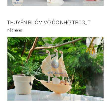
THUYỀN BUỒM VỎ ỐC NHỎ TB03_T
hết hàng