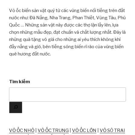
Vỏ ốc biển sản vật quý từ các vùng biển nổi tiếng trên đất
nước như: Đà Nẵng, Nha Trang, Phan Thiết, Vũng Tàu, Phú
Quốc … Những sản vật này được các thợ lặn lấy lên, lựa
chọn những mẫu đẹp, đạt chuẩn và chất lượng nhất. Đây là
những quà tặng vô giá cho những ai yêu thích không khí
đầy nắng và gió, bên tiếng sóng biển rì rào của vùng biển
quê hương đất nước.
Tìm kiếm
VỎ ỐC NHỎ
|
VỎ ỐC TRUNG
|
VỎ ỐC LỚN
|
VỎ SÒ TRAI