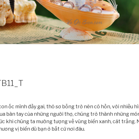
TB11_T
on ốc mình đầy gai, thô sơ bỗng trở nên có hồn, với nhiều 
qua bàn tay của những người thợ, chúng trở thành những món 
c khi chúng ta mường tượng về vùng biển xanh, cát trắng. Nế
ương vị biển dù bạn ở bất cứ nơi đâu.