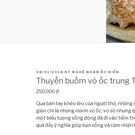
POSTED
08/01/2018
BY
NGHỆ NHÂN ỐC BIỂN
ON
Thuyền buồm vỏ ốc trung 
250,000 đ
Qua bàn tay khéo léo của người thợ, những c
giản chỉ là những mảnh vỏ ốc, vỏ sò nhưng 
một biểu tượng sống động đã đi vào tiềm thứ
quà đầy ý nghĩa giúp bạn sống và cảm nhận h