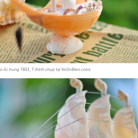
 ốc trung TB11_T (hình chụp tại VoOcBien.com)