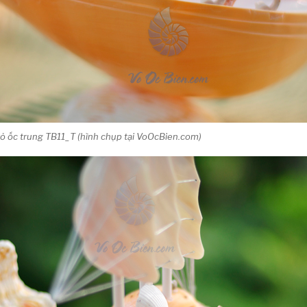
 ốc trung TB11_T (hình chụp tại VoOcBien.com)