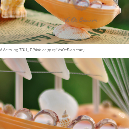
 ốc trung TB11_T (hình chụp tại VoOcBien.com)