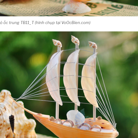
 ốc trung TB11_T (hình chụp tại VoOcBien.com)