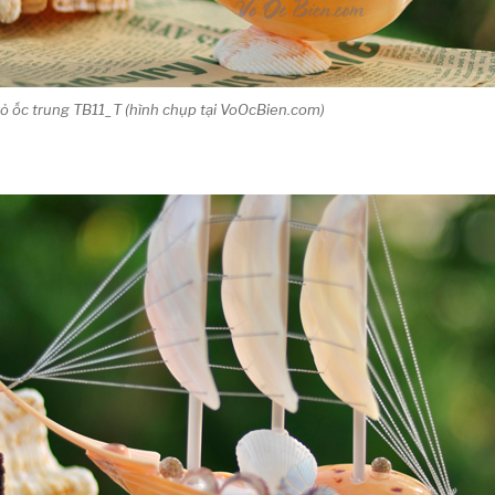
 ốc trung TB11_T (hình chụp tại VoOcBien.com)