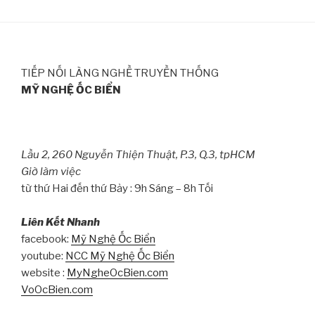
TIẾP NỐI LÀNG NGHỀ TRUYỀN THỐNG
MỸ NGHỆ ỐC BIỂN
Lầu 2, 260 Nguyễn Thiện Thuật, P.3, Q.3, tpHCM
Giờ làm việc
từ thứ Hai đến thứ Bảy : 9h Sáng – 8h Tối
Liên Kết Nhanh
facebook:
Mỹ Nghệ Ốc Biển
youtube:
NCC Mỹ Nghệ Ốc Biển
website :
MyNgheOcBien.com
VoOcBien.com