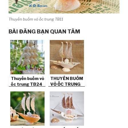
Thuyền buồm vỏ ốc trung TB11
BÀI ĐĂNG BẠN QUAN TÂM
Thuyền buồm vỏ
THUYỀN BUỒM
ốc trung TB24
VỎ ỐC TRUNG
TB08