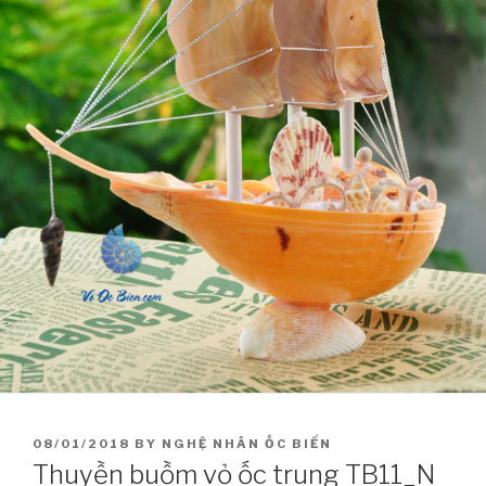
POSTED
08/01/2018
BY
NGHỆ NHÂN ỐC BIỂN
ON
Thuyền buồm vỏ ốc trung TB11_N