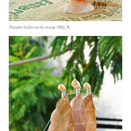
Thuyền buồm vỏ ốc trung TB11_N