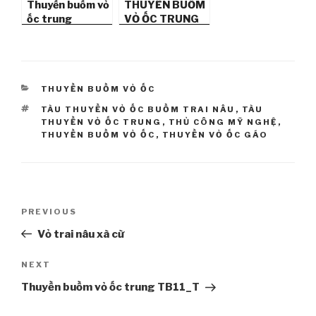
Thuyền buồm vỏ
THUYỀN BUỒM
ốc trung
VỎ ỐC TRUNG
TB11_T
TB05
CATEGORIES
THUYỀN BUỒM VỎ ỐC
TAGS
TÀU THUYỀN VỎ ỐC BUỒM TRAI NÂU
,
TÀU
THUYỀN VỎ ỐC TRUNG
,
THỦ CÔNG MỸ NGHỆ
,
THUYỀN BUỒM VỎ ỐC
,
THUYỀN VỎ ỐC GÁO
Post
PREVIOUS
Previous
navigation
Post
Vỏ trai nâu xà cừ
NEXT
Next
Post
Thuyền buồm vỏ ốc trung TB11_T