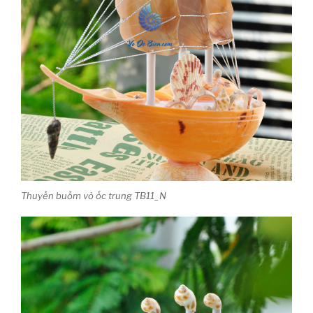
Thuyền buồm vỏ ốc trung TB11_N