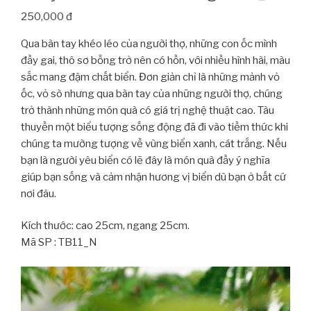
250,000 đ
Qua bàn tay khéo léo của người thợ, những con ốc mình
đầy gai, thô sơ bỗng trở nên có hồn, với nhiều hình hài, màu
sắc mang đậm chất biển. Đơn giản chỉ là những mảnh vỏ
ốc, vỏ sò nhưng qua bàn tay của những người thợ, chúng
trở thành những món quà có giá trị nghệ thuật cao. Tàu
thuyền một biểu tượng sống động đã đi vào tiềm thức khi
chúng ta mường tượng về vùng biển xanh, cát trắng. Nếu
bạn là người yêu biển có lẽ đây là món quà đầy ý nghĩa
giúp bạn sống và cảm nhận hương vị biển dù bạn ở bất cứ
nơi đâu.
Kích thước: cao 25cm, ngang 25cm.
Mã SP : TB11_N