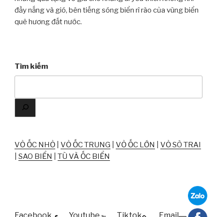
đầy nắng và gió, bên tiếng sóng biển rì rào của vùng biển
quê hương đất nước.
Tìm kiếm
VỎ ỐC NHỎ
|
VỎ ỐC TRUNG
|
VỎ ỐC LỚN
|
VỎ SÒ TRAI
|
SAO BIỂN
|
TÙ VÀ ỐC BIỂN
Facebook
Youtube
Tiktok
Email