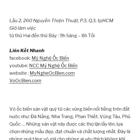
Lầu 2, 260 Nguyễn Thiện Thuật, P.3, Q.3, tpHCM
Giờ làm việc
từ thứ Hai đến thứ Bảy : 9h Sáng – 8h Tối
Liên Kết Nhanh
facebook:
Mỹ Nghệ Ốc Biển
youtube:
NCC Mỹ Nghệ Ốc Biển
website :
MyNgheOcBien.com
VoOcBien.com
Vỏ ốc biển sản vật quý từ các vùng biển nổi tiếng trên đất
nước như: Đà Nẵng, Nha Trang, Phan Thiết, Vũng Tàu, Phú
Quốc … Những sản vật này được các thợ lặn lấy lên, lựa
chọn những mẫu đẹp, đạt chuẩn và chất lượng nhất. Đây là
những quà tặng vô giá cho những ai yêu thích không khí