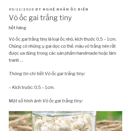
POSTED
05/11/2015
BY
NGHỆ NHÂN ỐC BIỂN
ON
Vỏ ốc gai trắng tiny
hết hàng
Vỏ ốc gai trắng tiny là loại ốc nhỏ, kích thước 0,5 – 1cm.
Chúng có những ụ gai dọc cơ thể, màu vỏ trắng nên rất
được ưa dùng trong các sản phẩm handmade hoặc làm
tranh …
Thông tin chi tiết Vỏ ốc gai trắng tiny:
– Kích trước: 0,5 – 1cm.
Một số hình ảnh Vỏ ốc gai trắng tiny: