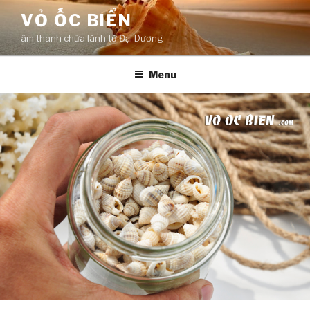
Skip
VỎ ỐC BIỂN
to
âm thanh chữa lành từ Đại Dương
content
Menu