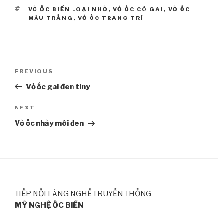
TAGS
VỎ ỐC BIỂN LOẠI NHỎ
,
VỎ ỐC CÓ GAI
,
VỎ ỐC
MÀU TRẮNG
,
VỎ ỐC TRANG TRÍ
Post
PREVIOUS
Previous
navigation
Post
Vỏ ốc gai đen tiny
NEXT
Next
Post
Vỏ ốc nhảy môi đen
TIẾP NỐI LÀNG NGHỀ TRUYỀN THỐNG
MỸ NGHỆ ỐC BIỂN