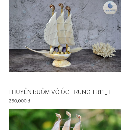
THUYỀN BUỒM VỎ ỐC TRUNG TB11_T
250,000 đ