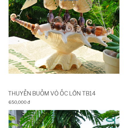
THUYỀN BUỒM VỎ ỐC LỚN TB14
650,000 đ