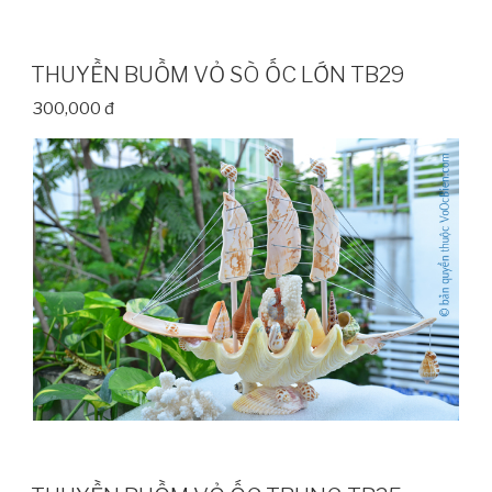
THUYỀN BUỒM VỎ SÒ ỐC LỚN TB29
300,000 đ