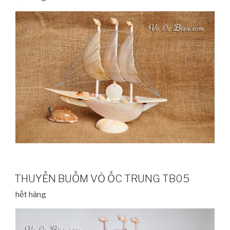
THUYỀN BUỒM VỎ ỐC TRUNG TB05
hết hàng