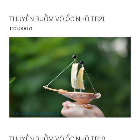
THUYỀN BUỒM VỎ ỐC NHỎ TB21
120,000 đ
THUYỀN BUỒM VỎ ỐC NHỎ TB19