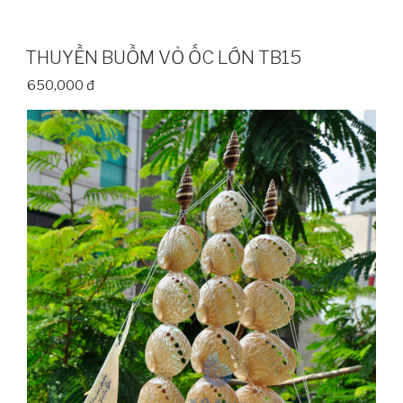
THUYỀN BUỒM VỎ ỐC LỚN TB15
650,000 đ