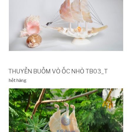
THUYỀN BUỒM VỎ ỐC NHỎ TB03_T
hết hàng