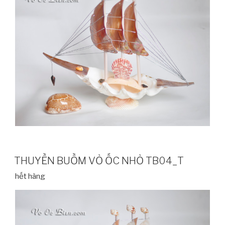
THUYỀN BUỒM VỎ ỐC NHỎ TB04_T
hết hàng