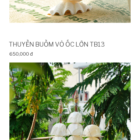
THUYỀN BUỒM VỎ ỐC LỚN TB13
650,000 đ