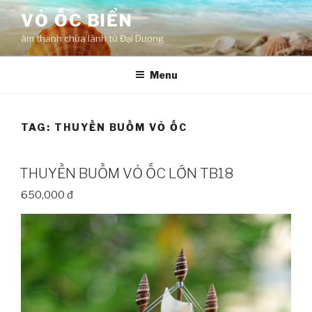
Skip
VỎ ỐC BIỂN
to
âm thanh chữa lành từ Đại Dương
content
Menu
TAG:
THUYỀN BUỒM VỎ ỐC
THUYỀN BUỒM VỎ ỐC LỚN TB18
650,000 đ