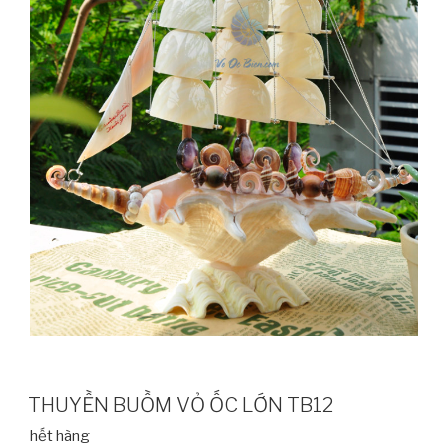
THUYỀN BUỒM VỎ ỐC LỚN TB12
hết hàng