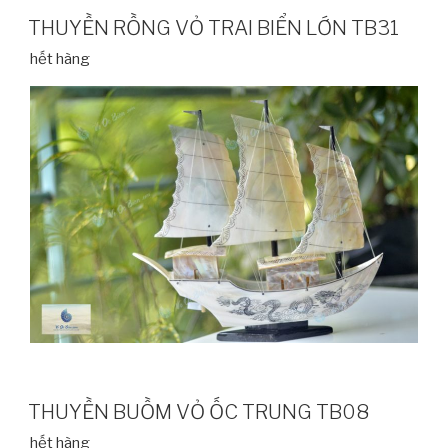
THUYỀN RỒNG VỎ TRAI BIỂN LỚN TB31
hết hàng
THUYỀN BUỒM VỎ ỐC TRUNG TB08
hết hàng