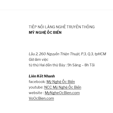
TIẾP NỐI LÀNG NGHỀ TRUYỀN THỐNG
MỸ NGHỆ ỐC BIỂN
Lầu 2, 260 Nguyễn Thiện Thuật, P.3, Q.3, tpHCM
Giờ làm việc
từ thứ Hai đến thứ Bảy : 9h Sáng – 8h Tối
Liên Kết Nhanh
facebook:
Mỹ Nghệ Ốc Biển
youtube:
NCC Mỹ Nghệ Ốc Biển
website :
MyNgheOcBien.com
VoOcBien.com