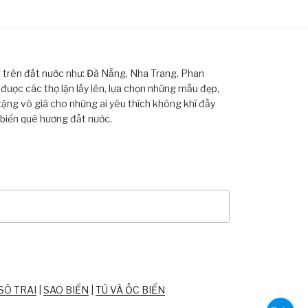
ng trên đất nước như: Đà Nẵng, Nha Trang, Phan
ược các thợ lặn lấy lên, lựa chọn những mẫu đẹp,
tặng vô giá cho những ai yêu thích không khí đầy
 biển quê hương đất nước.
SÒ TRAI
|
SAO BIỂN
|
TÙ VÀ ỐC BIỂN