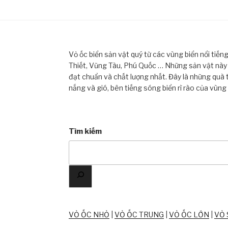
Vỏ ốc biển sản vật quý từ các vùng biển nổi tiế
Thiết, Vũng Tàu, Phú Quốc … Những sản vật này đ
đạt chuẩn và chất lượng nhất. Đây là những quà 
nắng và gió, bên tiếng sóng biển rì rào của vùng
Tìm kiếm
VỎ ỐC NHỎ
|
VỎ ỐC TRUNG
|
VỎ ỐC LỚN
|
VỎ 