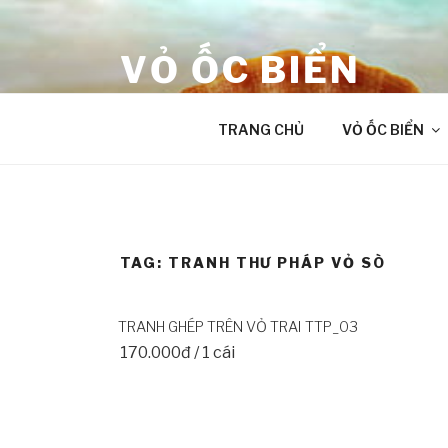
Skip
to
VỎ ỐC BIỂN
content
âm thanh chữa lành từ Đại Dương
TRANG CHỦ
VỎ ỐC BIỂN
TAG:
TRANH THƯ PHÁP VỎ SÒ
TRANH GHÉP TRÊN VỎ TRAI TTP_03
170.000đ / 1 cái