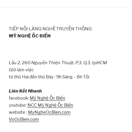
TIẾP NỐI LÀNG NGHỀ TRUYỀN THỐNG
MỸ NGHỆ ỐC BIỂN
Lầu 2, 260 Nguyễn Thiện Thuật, P.3, Q.3, tpHCM
Giờ làm việc
từ thứ Hai đến thứ Bảy : 9h Sáng – 8h Tối
Liên Kết Nhanh
facebook:
Mỹ Nghệ Ốc Biển
youtube:
NCC Mỹ Nghệ Ốc Biển
website :
MyNgheOcBien.com
VoOcBien.com