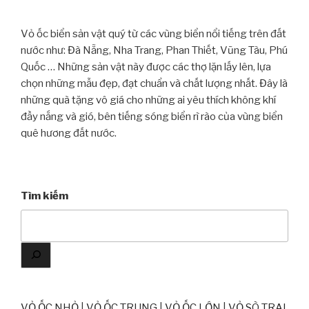
Vỏ ốc biển sản vật quý từ các vùng biển nổi tiếng trên đất
nước như: Đà Nẵng, Nha Trang, Phan Thiết, Vũng Tàu, Phú
Quốc … Những sản vật này được các thợ lặn lấy lên, lựa
chọn những mẫu đẹp, đạt chuẩn và chất lượng nhất. Đây là
những quà tặng vô giá cho những ai yêu thích không khí
đầy nắng và gió, bên tiếng sóng biển rì rào của vùng biển
quê hương đất nước.
Tìm kiếm
VỎ ỐC NHỎ
|
VỎ ỐC TRUNG
|
VỎ ỐC LỚN
|
VỎ SÒ TRAI