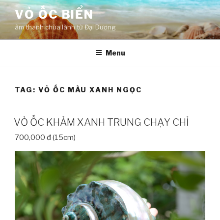
Skip
VỎ ỐC BIỂN
to
âm thanh chữa lành từ Đại Dương
content
Menu
TAG:
VỎ ỐC MÀU XANH NGỌC
VỎ ỐC KHẢM XANH TRUNG CHẠY CHỈ
700,000 đ (15cm)