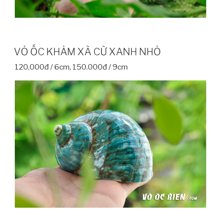
VỎ ỐC KHẢM XÀ CỪ XANH NHỎ
120,000đ / 6cm, 150.000đ / 9cm