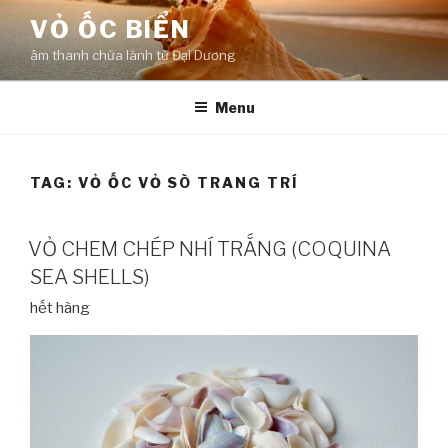
Skip
VỎ ỐC BIỂN
to
âm thanh chữa lành từ Đại Dương
content
Menu
TAG:
VỎ ỐC VỎ SÒ TRANG TRÍ
VỎ CHEM CHÉP NHÍ TRẮNG (COQUINA
SEA SHELLS)
hết hàng