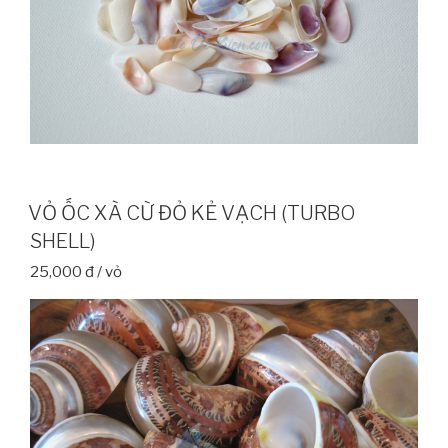
VỎ ỐC XÀ CỪ ĐỎ KẺ VẠCH (TURBO
SHELL)
25,000 đ / vỏ