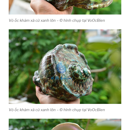
Vỏ ốc khảm xà cừ xanh lớn – © hình chụp tại VoOcBien
Vỏ ốc khảm xà cừ xanh lớn – © hình chụp tại VoOcBien