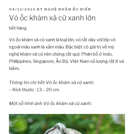
POSTED
04/11/2015
BY
NGHỆ NHÂN ỐC BIỂN
ON
Vỏ ốc khảm xà cừ xanh lớn
hết hàng
Vỏ ốc khảm xà cừ xanh là loại lớn, vỏ rất dày với lớp vỏ
ngoài màu xanh lá xẫm màu. Đặc biệt có giá trị về mỹ
nghệ khảm xà cừ nên chúng rất quý. Phân bố ở Indo,
Philippines, Singapore, Ấn Độ, Việt Nam số lượng rất ít và
hiếm.
Thông tin chi tiết Vỏ ốc khảm xà cừ xanh:
– Kích thước : 13 – 20 cm.
Một số hình ảnh Vỏ ốc khảm xà cừ xanh: