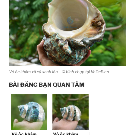
Vỏ ốc khảm xà cừ xanh lớn – © hình chụp tại VoOcBien
BÀI ĐĂNG BẠN QUAN TÂM
Vỏ ốc khảm
Vỏ ốc khảm