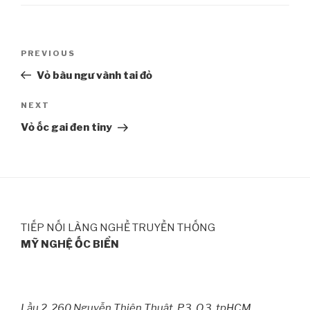
Post
PREVIOUS
Previous
navigation
Post
Vỏ bàu ngư vành tai đỏ
NEXT
Next
Post
Vỏ ốc gai đen tiny
TIẾP NỐI LÀNG NGHỀ TRUYỀN THỐNG
MỸ NGHỆ ỐC BIỂN
Lầu 2, 260 Nguyễn Thiện Thuật, P.3, Q.3, tpHCM