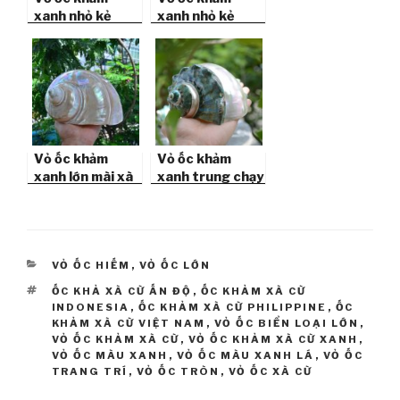
xanh nhỏ kẻ
xanh nhỏ kẻ
vạch lớn (Pearl
vạch mảnh
Banded Green
(Pearl Banded
Snail Shell)
Green Snail
Shell)
Vỏ ốc khảm
Vỏ ốc khảm
xanh lớn mài xà
xanh trung chạy
cừ trắng
chỉ
CATEGORIES
VỎ ỐC HIẾM
,
VỎ ỐC LỚN
TAGS
ỐC KHẢ XÀ CỪ ẤN ĐỘ
,
ỐC KHẢM XÀ CỪ
INDONESIA
,
ỐC KHẢM XÀ CỪ PHILIPPINE
,
ỐC
KHẢM XÀ CỪ VIỆT NAM
,
VỎ ỐC BIỂN LOẠI LỚN
,
VỎ ỐC KHẢM XÀ CỪ
,
VỎ ỐC KHẢM XÀ CỪ XANH
,
VỎ ỐC MÀU XANH
,
VỎ ỐC MÀU XANH LÁ
,
VỎ ỐC
TRANG TRÍ
,
VỎ ỐC TRÒN
,
VỎ ỐC XÀ CỪ