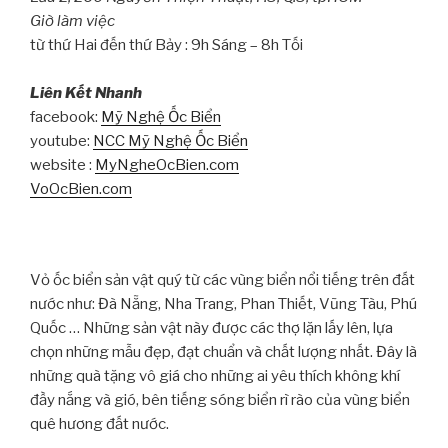
Giờ làm việc
từ thứ Hai đến thứ Bảy : 9h Sáng – 8h Tối
Liên Kết Nhanh
facebook:
Mỹ Nghệ Ốc Biển
youtube:
NCC Mỹ Nghệ Ốc Biển
website :
MyNgheOcBien.com
VoOcBien.com
Vỏ ốc biển sản vật quý từ các vùng biển nổi tiếng trên đất
nước như: Đà Nẵng, Nha Trang, Phan Thiết, Vũng Tàu, Phú
Quốc … Những sản vật này được các thợ lặn lấy lên, lựa
chọn những mẫu đẹp, đạt chuẩn và chất lượng nhất. Đây là
những quà tặng vô giá cho những ai yêu thích không khí
đầy nắng và gió, bên tiếng sóng biển rì rào của vùng biển
quê hương đất nước.