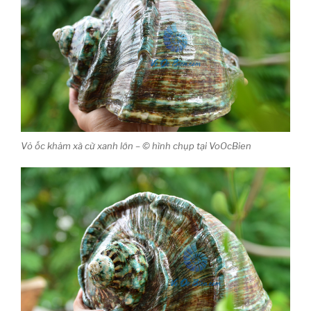
Vỏ ốc khảm xà cừ xanh lớn – © hình chụp tại VoOcBien