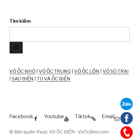
Tìm kiếm
VỎ ỐC NHỎ
|
VỎ ỐC TRUNG
|
VỎ ỐC LỚN
|
VỎ SÒ TRAI
|
SAO BIỂN
|
TÙ VÀ ỐC BIỂN
Facebook
Youtube
Tiktok
Email
© Bản quyền thuộc VỎ ỐC BIỂN - VoOcBien.com