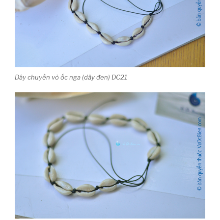
Dây chuyền vỏ ốc nga (dây đen) DC21