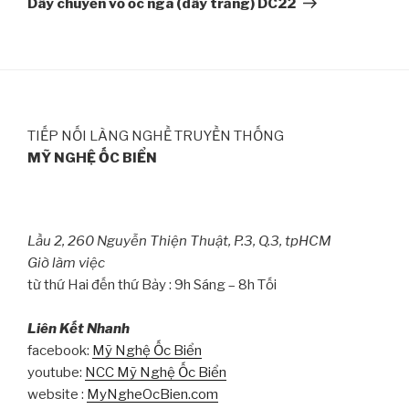
Dây chuyền vỏ ốc nga (dây trắng) DC22
TIẾP NỐI LÀNG NGHỀ TRUYỀN THỐNG
MỸ NGHỆ ỐC BIỂN
Lầu 2, 260 Nguyễn Thiện Thuật, P.3, Q.3, tpHCM
Giờ làm việc
từ thứ Hai đến thứ Bảy : 9h Sáng – 8h Tối
Liên Kết Nhanh
facebook:
Mỹ Nghệ Ốc Biển
youtube:
NCC Mỹ Nghệ Ốc Biển
website :
MyNgheOcBien.com