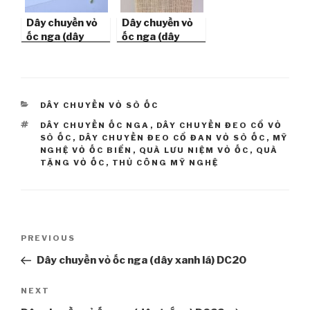
Dây chuyền vỏ
Dây chuyền vỏ
ốc nga (dây
ốc nga (dây
xanh lá) DC20
trắng) DC22
CATEGORIES
DÂY CHUYỀN VỎ SÒ ỐC
TAGS
DÂY CHUYỀN ỐC NGA
,
DÂY CHUYỀN ĐEO CỔ VỎ
SÒ ỐC
,
DÂY CHUYỀN ĐEO CỔ ĐAN VỎ SÒ ỐC
,
MỸ
NGHỆ VỎ ỐC BIỂN
,
QUÀ LƯU NIỆM VỎ ỐC
,
QUÀ
TẶNG VỎ ỐC
,
THỦ CÔNG MỸ NGHỆ
Post
PREVIOUS
Previous
navigation
Post
Dây chuyền vỏ ốc nga (dây xanh lá) DC20
NEXT
Next
Post