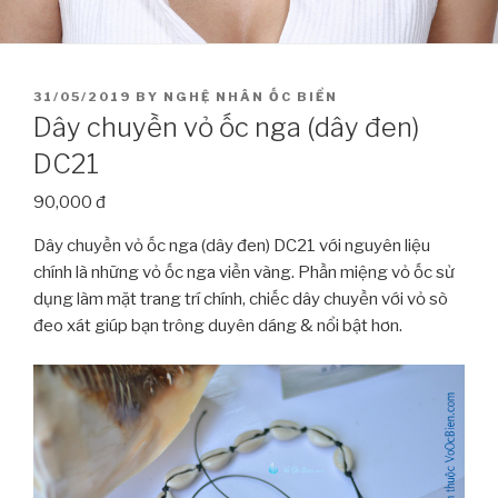
POSTED
31/05/2019
BY
NGHỆ NHÂN ỐC BIỂN
ON
Dây chuyền vỏ ốc nga (dây đen)
DC21
90,000 đ
Dây chuyền vỏ ốc nga (dây đen) DC21 với nguyên liệu
chính là những vỏ ốc nga viền vàng. Phần miệng vỏ ốc sử
dụng làm mặt trang trí chính, chiếc dây chuyền với vỏ sò
đeo xát giúp bạn trông duyên dáng & nổi bật hơn.