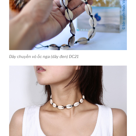
Dây chuyền vỏ ốc nga (dây đen) DC21