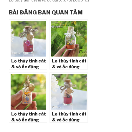
BÀI ĐĂNG BẠN QUAN TÂM
Lọ thủy tinh cát
Lọ thủy tinh cát
& vỏ ốc đứng
& vỏ ốc đứng
(6×2.5)
(7×4) LC74_01
LC625_06
Lọ thủy tinh cát
Lọ thủy tinh cát
& vỏ ốc đứng
& vỏ ốc đứng
(6×2.5)
(6×2.5)
LC625_10
LC625_01