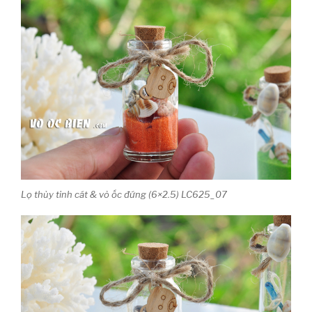
Lọ thủy tinh cát & vỏ ốc đứng (6×2.5) LC625_07