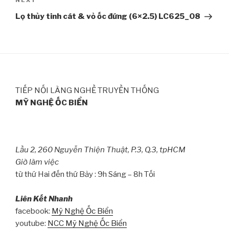
NEXT
Next
Post
Lọ thủy tinh cát & vỏ ốc đứng (6×2.5) LC625_08
TIẾP NỐI LÀNG NGHỀ TRUYỀN THỐNG
MỸ NGHỆ ỐC BIỂN
Lầu 2, 260 Nguyễn Thiện Thuật, P.3, Q.3, tpHCM
Giờ làm việc
từ thứ Hai đến thứ Bảy : 9h Sáng – 8h Tối
Liên Kết Nhanh
facebook:
Mỹ Nghệ Ốc Biển
youtube:
NCC Mỹ Nghệ Ốc Biển