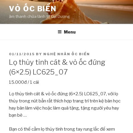
Skip
VỎ ỐC BIỂN
to
âm thanh chữa lành từ Đại Dương
content
Menu
POSTED
01/11/2015
BY
NGHỆ NHÂN ỐC BIỂN
ON
Lọ thủy tinh cát & vỏ ốc đứng
(6×2.5) LC625_07
15.000đ / 1 cái
Lọ thủy tinh cát & vỏ ốc đứng (6×2.5) LC625_07, với lọ
thủy trong nút bần rất thích hợp trang trí trên kệ bàn học
hay bàn làm việc hoặc làm quà tặng, tặng người yêu hay
bạn bè …
Bạn có thể cầm lọ thủy tinh trong tay rung lắc để xem