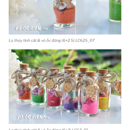
Lọ thủy tinh cát & vỏ ốc đứng (6×2.5) LC625_07
Lọ thủy tinh cát & vỏ ốc đứng (6×3) LC63_01