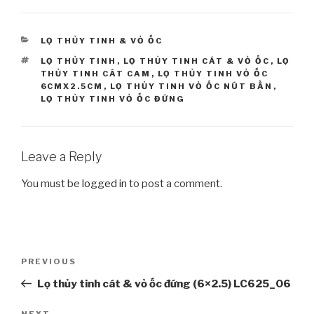
CATEGORIES
LỌ THỦY TINH & VỎ ỐC
TAGS
LỌ THỦY TINH
,
LỌ THỦY TINH CÁT & VỎ ỐC
,
LỌ
THỦY TINH CÁT CAM
,
LỌ THỦY TINH VỎ ỐC
6CMX2.5CM
,
LỌ THỦY TINH VỎ ỐC NÚT BẦN
,
LỌ THỦY TINH VỎ ỐC ĐỨNG
Leave a Reply
You must be
logged in
to post a comment.
Post
PREVIOUS
Previous
navigation
Post
Lọ thủy tinh cát & vỏ ốc đứng (6×2.5) LC625_06