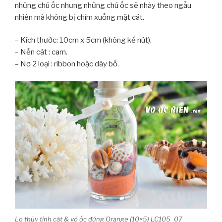
những chú ốc nhưng những chú ốc sẽ nhảy theo ngẫu
nhiên mà không bị chìm xuống mặt cát.
– Kích thước: 10cm x 5cm (không kể nút).
– Nền cát : cam.
– Nơ 2 loại : ribbon hoặc dây bố.
Lọ thủy tinh cát & vỏ ốc đứng Orange (10×5) LC105_07