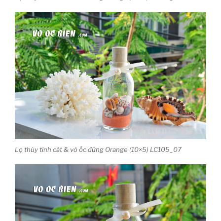
Lọ thủy tinh cát & vỏ ốc đứng Orange (10×5) LC105_07