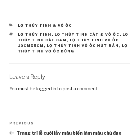
(6×2.5)
(6×3) LC63_08
LC625_07
CATEGORIES
LỌ THỦY TINH & VỎ ỐC
TAGS
LỌ THỦY TINH
,
LỌ THỦY TINH CÁT & VỎ ỐC
,
LỌ
THỦY TINH CÁT CAM
,
LỌ THỦY TINH VỎ ỐC
10CMX5CM
,
LỌ THỦY TINH VỎ ỐC NÚT BẦN
,
LỌ
THỦY TINH VỎ ỐC ĐỨNG
Leave a Reply
You must be
logged in
to post a comment.
Post
PREVIOUS
Previous
navigation
Post
Trang trí lễ cưới lấy màu biển làm màu chủ đạo