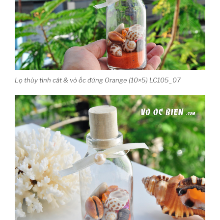
Lọ thủy tinh cát & vỏ ốc đứng Orange (10×5) LC105_07