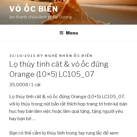
Skip
VỎ ỐC BIỂN
to
âm thanh chữa lành từ Đại Dương
content
Menu
POSTED
31/10/2015
BY
NGHỆ NHÂN ỐC BIỂN
ON
Lọ thủy tinh cát & vỏ ốc đứng
Orange (10×5) LC105_07
35.000đ / 1 cái
Lọ thủy tinh cát & vỏ ốc đứng Orange (10×5) LC105_07,
với lọ thủy trong nút bần rất thích hợp trang trí trên kệ bàn
học hay bàn làm việc hoặc làm quà tặng, tặng người yêu
hay bạn bè …
Bạn có thể cầm lọ thủy tinh trong tay rung lắc để xem