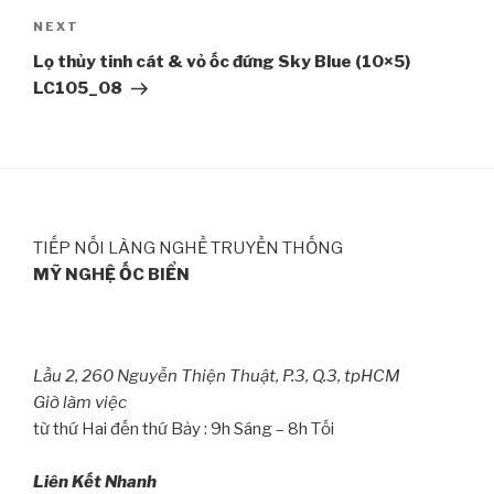
NEXT
Next
Post
Lọ thủy tinh cát & vỏ ốc đứng Sky Blue (10×5)
LC105_08
TIẾP NỐI LÀNG NGHỀ TRUYỀN THỐNG
MỸ NGHỆ ỐC BIỂN
Lầu 2, 260 Nguyễn Thiện Thuật, P.3, Q.3, tpHCM
Giờ làm việc
từ thứ Hai đến thứ Bảy : 9h Sáng – 8h Tối
Liên Kết Nhanh