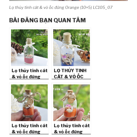
Lọ thủy tinh cát & vỏ ốc đứng Orange (10×5) LC105_07
BÀI ĐĂNG BẠN QUAN TÂM
Lọ thủy tinh cát
LỌ THỦY TINH
& vỏ ốc đứng
CÁT & VỎ ỐC
Red (10×5)
ĐỨNG BLUE
LC105_05
(10×5)
LC105_09
Lọ thủy tinh cát
Lọ thủy tinh cát
& vỏ ốc đứng
& vỏ ốc đứng