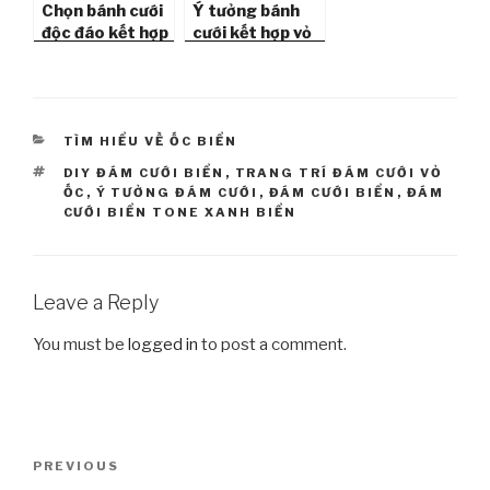
Chọn bánh cưới
Ý tưởng bánh
độc đáo kết hợp
cưới kết hợp vỏ
vỏ ốc & sao
ốc, sao biển
biển, đám cưới
tone trắng
biển Phương Vy
Idol
CATEGORIES
TÌM HIỂU VỀ ỐC BIỂN
TAGS
DIY ĐÁM CƯỚI BIỂN
,
TRANG TRÍ ĐÁM CƯỚI VỎ
ỐC
,
Ý TƯỞNG ĐÁM CƯỚI
,
ĐÁM CƯỚI BIỂN
,
ĐÁM
CƯỚI BIỂN TONE XANH BIỂN
Leave a Reply
You must be
logged in
to post a comment.
Post
PREVIOUS
Previous
navigation