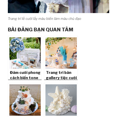
Trang trí lễ cưới lấy màu biển làm màu chủ đạo
BÀI ĐĂNG BẠN QUAN TÂM
Đám cưới phong
Trang trí bàn
cách biển tone
gallery tiệc cưới
màu xanh nước
phong cách biển
biển
tone trắng &
xanh