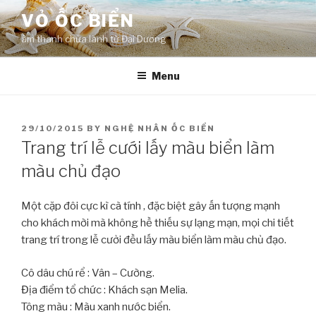
Skip
VỎ ỐC BIỂN
to
âm thanh chữa lành từ Đại Dương
content
Menu
POSTED
29/10/2015
BY
NGHỆ NHÂN ỐC BIỂN
ON
Trang trí lễ cưới lấy màu biển làm
màu chủ đạo
Một cặp đôi cực kì cà tính , đặc biệt gây ấn tượng mạnh
cho khách mời mà không hề thiếu sự lạng mạn, mọi chi tiết
trang trí trong lễ cưởi đều lấy màu biển làm màu chủ đạo.
Cô dâu chú rể : Vân – Cường.
Địa điểm tổ chức : Khách sạn Melia.
Tông màu : Màu xanh nước biển.