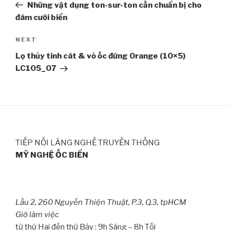
Post
Những vật dụng ton-sur-ton cần chuẩn bị cho
đám cưới biển
NEXT
Next
Post
Lọ thủy tinh cát & vỏ ốc đứng Orange (10×5)
LC105_07
TIẾP NỐI LÀNG NGHỀ TRUYỀN THỐNG
MỸ NGHỆ ỐC BIỂN
Lầu 2, 260 Nguyễn Thiện Thuật, P.3, Q.3, tpHCM
Giờ làm việc
từ thứ Hai đến thứ Bảy : 9h Sáng – 8h Tối