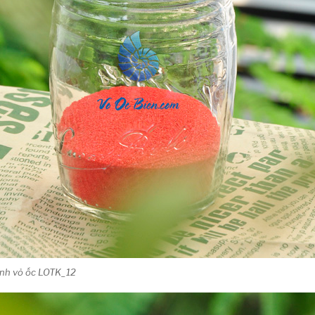
đính vỏ ốc LOTK_12