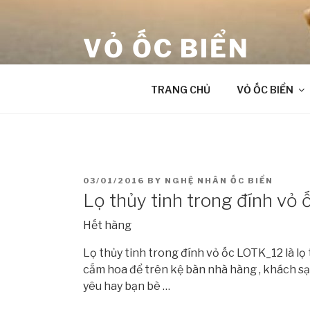
Skip
to
VỎ ỐC BIỂN
content
âm thanh chữa lành từ Đại Dương
TRANG CHỦ
VỎ ỐC BIỂN
POSTED
03/01/2016
BY
NGHỆ NHÂN ỐC BIỂN
ON
Lọ thủy tinh trong đính vỏ
Hết hàng
Lọ thủy tinh trong đính vỏ ốc LOTK_12 là lọ
cắm hoa để trên kệ bàn nhà hàng , khách sạn
yêu hay bạn bè …