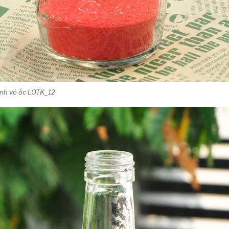
đính vỏ ốc LOTK_12