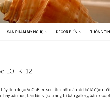
SẢN PHẨM MỸ NGHỆ
DECOR BIỂN
THÔNG TIN
 ốc LOTK_12
 thủy tinh được VoOcBien sưu tầm mỗi mẫu có thể là độc nhất
 hay bàn học, bàn làm việc, trang trí bàn gallery, bàn recep